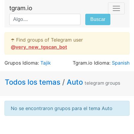
tgram.io
Buscar
☂️ Find groups of Telegram user
@
very_new_tgscan_bot
Grupos Idioma:
Tajik
Tgram.io Idioma:
Spanish
Todos los temas
/
Auto
telegram groups
No se encontraron grupos para el tema Auto