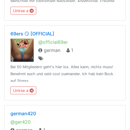
Menschen mit pädophilen Neigungen. Angehörige, Freunde
u.ä. von Betroffenen sind natürlich auch
Unirse a
willkommen.Chatsprache: deutsch
69ers 😏 [OFFICIAL]
@official69er
german
1
Bei 50 Mitgliedern geht's hier los. Alles kann, nichts muss!
Benehmt euch und seid cool zueinander. Ich hab kein Bock
auf Stress.
Unirse a
german420
@ger420