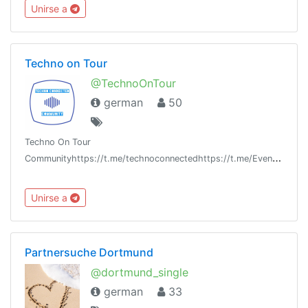
austauscht und Meinungen diskutiert.Insta:
Unirse a
www.instagram.com/we.love.cars.de
Techno on Tour
@TechnoOnTour
german
50
Techno On Tour
Communityhttps://t.me/technoconnectedhttps://t.me/Eventsandmorehttps://t.me/boundeventshttps://t.me/SirUlul
Unirse a
Partnersuche Dortmund
@dortmund_single
german
33