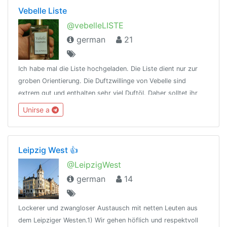
Vebelle Liste
@vebelleLISTE
german
21
Ich habe mal die Liste hochgeladen. Die Liste dient nur zur
groben Orientierung. Die Duftzwillinge von Vebelle sind
extrem gut und enthalten sehr viel Duftöl. Daher solltet ihr
vorsichtig dosieren, damit es nicht zu viel wird. Ich bin kein
Unirse a
Verkäufer!
Leipzig West 👍
@LeipzigWest
german
14
Lockerer und zwangloser Austausch mit netten Leuten aus
dem Leipziger Westen.1) Wir gehen höflich und respektvoll