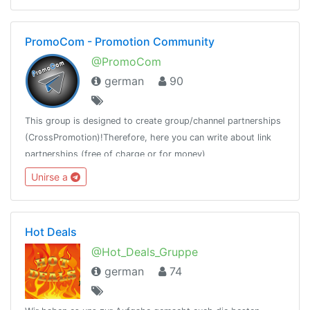
PromoCom - Promotion Community
@PromoCom
german
90
This group is designed to create group/channel partnerships
(CrossPromotion)!Therefore, here you can write about link
partnerships (free of charge or for money)
Unirse a
Hot Deals
@Hot_Deals_Gruppe
german
74