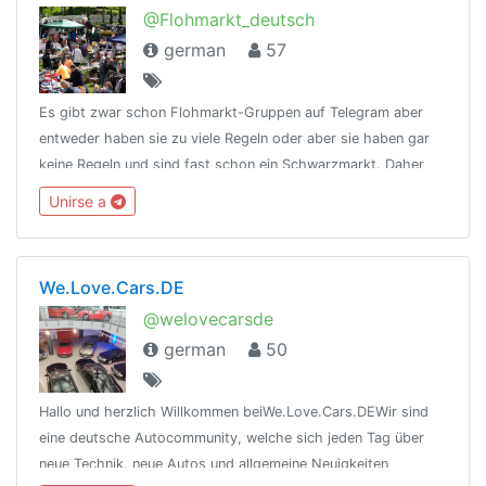
@Flohmarkt_deutsch
german
57
Es gibt zwar schon Flohmarkt-Gruppen auf Telegram aber
entweder haben sie zu viele Regeln oder aber sie haben gar
keine Regeln und sind fast schon ein Schwarzmarkt. Daher
hier nun eine Gruppe die irgendwo in der Mitte liegt - ein
Unirse a
"Graumarkt" 😊
We.Love.Cars.DE
@welovecarsde
german
50
Hallo und herzlich Willkommen beiWe.Love.Cars.DEWir sind
eine deutsche Autocommunity, welche sich jeden Tag über
neue Technik, neue Autos und allgemeine Neuigkeiten