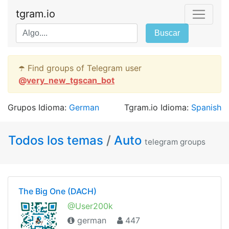
tgram.io
Buscar
☂️ Find groups of Telegram user
@
very_new_tgscan_bot
Grupos Idioma:
German
Tgram.io Idioma:
Spanish
Todos los temas
/
Auto
telegram groups
The Big One (DACH)
@User200k
german
447