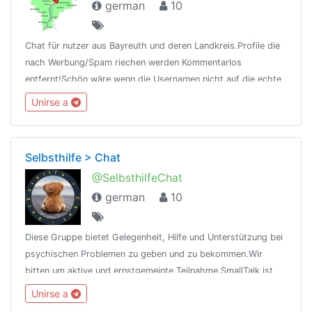
german
10
Chat für nutzer aus Bayreuth und deren Landkreis.Profile die
nach Werbung/Spam riechen werden Kommentarlos
entfernt!Schön wäre wenn die Usernamen nicht auf die echte
Handynr hinweisen würde! Nur Deutsche Sprache erlaubt,
Unirse a
alles andere wird entfernt!
Selbsthilfe > Chat
@SelbsthilfeChat
german
10
Diese Gruppe bietet Gelegenheit, Hilfe und Unterstützung bei
psychischen Problemen zu geben und zu bekommen.Wir
bitten um aktive und ernstgemeinte Teilnahme.SmallTalk ist
erwünscht - bei Problemen eines Mitglieds haben diese aber
Unirse a
absoluten Vorrang.