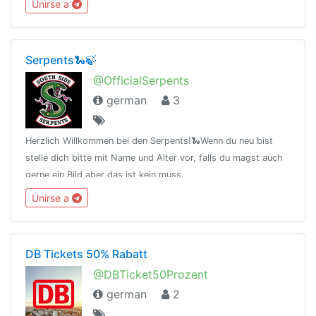
Unirse a
und heimlicher Intimität hat
Serpents🐍🍃
@OfficialSerpents
german
3
Herzlich Willkommen bei den Serpents!🐍Wenn du neu bist
stelle dich bitte mit Name und Alter vor, falls du magst auch
gerne ein Bild aber das ist kein muss.
Unirse a
DB Tickets 50% Rabatt
@DBTicket50Prozent
german
2