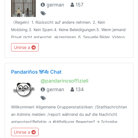
german
157
《Regeln》1. Rücksicht auf andere nehmen. 2. Kein
Mobbing.3. Kein Spam.4. Keine Beleidigungen.5. Wenn jemand
Privat nicht antwortet, akzeptieren. 6. Sexuelle Bilder, Videos,
Andeutungen, Handlungen, und etc. sind strikt untersagt.
Unirse a
Pandariños 🐼🎋 Chat
@pandarinosoffiziell
german
134
Willkommen! Allgemeine Gruppenstatistiken: /StatNachrichten
an Admins melden: /report während du auf die Nachricht
antwortest!Befehle -> #HilfeNuzer Bewerten? -> Schreibe
"#Bewertung"Eine Übersicht unserer Gruppen:
Unirse a
https://www.pandarinos.de/