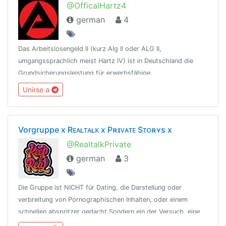
@OfficalHartz4
german
4
Das Arbeitslosengeld II (kurz Alg II oder ALG II,
umgangssprachlich meist Hartz IV) ist in Deutschland die
Grundsicherungsleistung für erwerbsfähige
Leistungsberechtigte nach dem Zweiten Buch
Unirse a
Sozialgesetzbuch (SGB II). Diese GruppenGründung: 9.1.2020
Vorgruppe x Rᴇᴀʟᴛᴀʟᴋ x Pʀɪᴠᴀᴛᴇ Sᴛᴏʀʏs x
@RealtalkPrivate
german
3
Die Gruppe ist NICHT für Dating, die Darstellung oder
verbreitung von Pornographischen Inhalten, oder einem
schnellen abspritzer gedacht.Sondern ein der Versuch, eine
kleine Community zu bilden, die Spaß an digitaler, anonymer