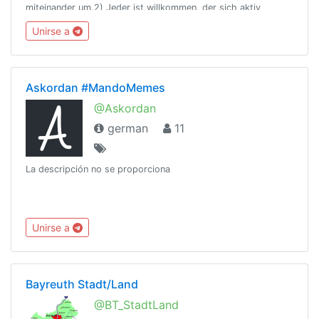
miteinander um.2) Jeder ist willkommen, der sich aktiv
einbringt.3) Werbung ist hier untersagt!4) Schreibrechte? ggf
Unirse a
an Admin wenden
Askordan #MandoMemes
@Askordan
german
11
La descripción no se proporciona
Unirse a
Bayreuth Stadt/Land
@BT_StadtLand