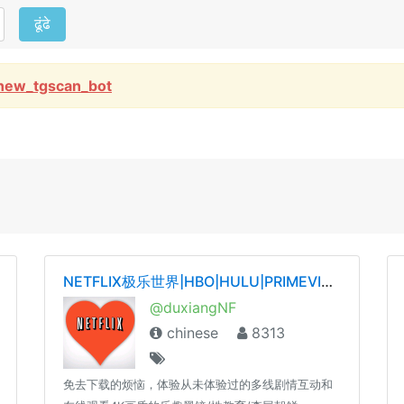
ढूंढे
new_tgscan_bot
NETFLIX极乐世界|HBO|HULU|PRIMEVIDEO|YOUTUBE|SPOTIFY|TIDAL|QOBUZ——唯一官网dxnf.xyz
@duxiangNF
chinese
8313
免去下载的烦恼，体验从未体验过的多线剧情互动和