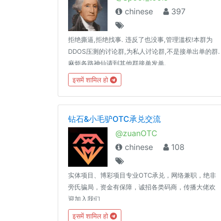
chinese
397
拒绝撕逼,拒绝找事. 违反了也没事,管理滥权!本群为
DDOS压测的讨论群,为私人讨论群,不是接单出单的群.
麻烦各路神仙请到其他群接单发单.
इसमें शामिल हो
钻石&小毛驴OTC承兑交流
@zuanOTC
chinese
108
实体项目、博彩项目专业OTC承兑，网络兼职，绝非
旁氏骗局，资金有保障，诚招各类码商，传播大佬欢
迎加入我们
इसमें शामिल हो