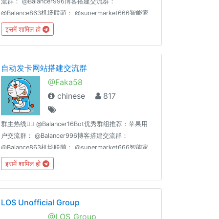
流群： @Balancer996博客搭建交流群：
@Balance863机场联萌： @supermarket666智能家
居交流群：
इसमें शामिल हो
@homeassiant666MacOS/Hackintosh：
@justice996分享沉淀： @theguideoftelegram
自动发卡网站搭建交流群
@Faka58
chinese
817
群主热线👉🏻 @Balancer16Bot优秀群组推荐：苹果用
户交流群： @Balancer996博客搭建交流群：
@Balance863机场联萌： @supermarket666智能家
居交流群：
इसमें शामिल हो
@homeassiant666MacOS/Hackintosh：
@justice996Nas交流群： @Nas699谷歌云|微软云|
阿里云|亚马逊云|各种云☁️交流群： @Server699分享
LOS Unofficial Group
沉淀： @theguideoftelegram
@LOS_Group