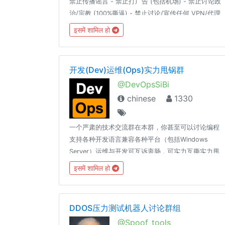
禁止传播谣言 - 禁止打广告 (包括机场) - 禁止讨论政
治/宗教 (100%撕逼) - 禁止讨论/宣传任何 VPN/代理
网站 - 禁止讨论色情、暴力、血腥、赌博等详细解释
इसमें शामिल हो
请见：https://t.me/doubi/1265812对以上群规的有
异议的自行退群，不退群则代表同意以上群规定。
————言论自由是以不影响他人为前提。————
开发(Dev)运维(Ops)实力甩锅群
逗比根据地 更新通知频道 : @doubi_a
@DevOpsSiBi
chinese
1330
一个严肃的技术交流群在本群，你甚至可以讨论编程
支持各种开发语言兼容各种平台（包括Windows
Server）运维与开发可互诉衷肠，可实力互撕实力甩
锅，文明互喷请减少表情贴纸和无关图片、言论的发
इसमें शामिल हो
送，过多此类消息将随时不加通知地删除，请您谅
解。长段代码请使用 pastebin 展示
🔗t.me/DevOpsSiBiK8S中文专场：
DDOS压力测试机器人讨论群组
🔗t.me/Kubernetes_CN
@Spoof_tools