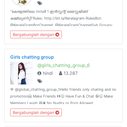
“കേരളത്തിലെ നമ്പര്‍ 1 ഇന്‍സ്റ്റന്റ് മെസ്സേജിങ്ങ്
കമ്മ്യൂണിറ്റി”Rules: http://bit.ly/Keralagram-RulesBot:
@KeralaGramBotChannel: @KeralaGramChannelSub Groups:
@KeralagramQA, @KeralagramDebatesWebsite:
Bergabunglah dengan
https://keralagram.in/ℹ️ @Keralagram
Girls chatting group
@girls_chatting_group_6
hindi
13.287
🌹 @global_chatting_group_1Hello friends only chating and no
promotion🤗 Make Friends 👫😜 Have Fun & Chat 🤪😝 Make
Members Laugh 😆❌ No Nudity or Porn Allowed
❌@Group_owner_baby_bot@Real_meet_serviceNo Free
Bergabunglah dengan
promotion