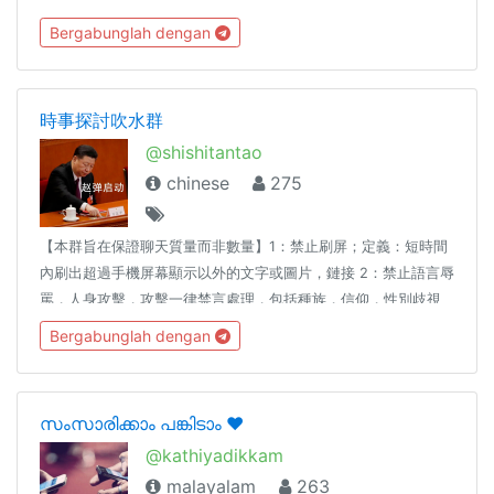
Bergabunglah dengan
時事探討吹水群
@shishitantao
chinese
275
【本群旨在保證聊天質量而非數量】1：禁止刷屏；定義：短時間
內刷出超過手機屏幕顯示以外的文字或圖片，鏈接 2：禁止語言辱
罵，人身攻擊，攻擊一律禁言處理，包括種族，信仰，性別歧視
言論等，本群政治正確，長時間大量發布辱罵攻擊語言詞彙就請
Bergabunglah dengan
出去並拉黑 3：禁止一切宗教信仰傳播，這裡是時事討論小組，不
允許純宗教傳播鏈接出現 4：扣帽子行為：五毛，美分，藏獨，港
獨等等帽子詞彙請在10分鐘內舉證，否則禁言處理 5：禁止色情
സംസാരിക്കാം പങ്കിടാം ❤️
信息，禁止發佈證實為假信息 （管理員刪除違規信息，群主後台
@kathiyadikkam
處理，管理違規@群主）
malayalam
263