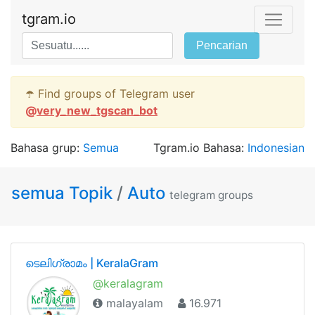
tgram.io
Pencarian
☂️ Find groups of Telegram user
@
very_new_tgscan_bot
Bahasa grup:
Semua
Tgram.io Bahasa:
Indonesian
semua Topik
/
Auto
telegram groups
ടെലിഗ്രാമം | KeralaGram
@keralagram
malayalam
16.971