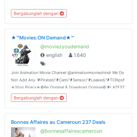
Bergabunglah dengan
★™Movies:ON Demand★™
@moviezyoudemand
english
1.640
Join Animation Movie Channel @animationmovieshindi We Do
Not Add Any 🔰Pirated/🔰Cam/🔰Sensor/🔰Leaked/🔰TCRips❗️
👊Stop Piracy👊♻️Be Original & Download Original♻️🔰LATEST
FILMS FILES📁
Bergabunglah dengan
Bonnes Affaires au Cameroun 237 Deals
@bonnesaffairescameroun