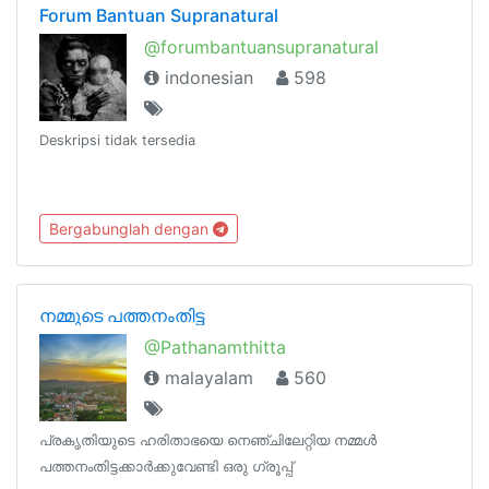
Forum Bantuan Supranatural
@forumbantuansupranatural
indonesian
598
Deskripsi tidak tersedia
Bergabunglah dengan
നമ്മുടെ പത്തനംതിട്ട
@Pathanamthitta
malayalam
560
പ്രകൃതിയുടെ ഹരിതാഭയെ നെഞ്ചിലേറ്റിയ നമ്മൾ
പത്തനംതിട്ടക്കാർക്കുവേണ്ടി ഒരു ഗ്രൂപ്പ്