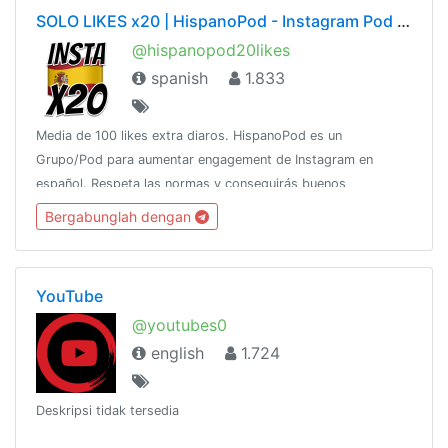
SOLO LIKES x20 | HispanoPod - Instagram Pod en Español
@hispanopod20likes
spanish
1.833
Media de 100 likes extra diaros. HispanoPod es un
Grupo/Pod para aumentar engagement de Instagram en
español. Respeta las normas y conseguirás buenos
resultados 😍. Puedes usar AutoLiker o similar para hacerlo
Bergabunglah dengan
más facil. Para más info 👉🏻 @AyudaPodBot
YouTube
@youtubes0
english
1.724
Deskripsi tidak tersedia