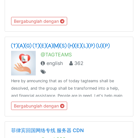
Bergabunglah dengan
ⓉⒶⒼ ⓉⒺⒶⓂⓈ ⒽⒺⓁⓅ ⓊⓅ
@TAGTEAMS
english
362
Here by announcing that as of today tagteams shall be
desolved, and the group shall be transformed into a help,
and financial assistance. People are in need. Let's help.main
channel link @TAGTEAMHELP02. @tagpre .
Bergabunglah dengan
@TheSwordofGOD
菲律宾回国网络专线 服务器 CDN