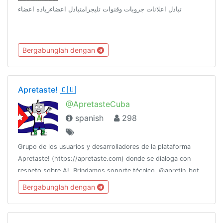
تبادل اعلانات جروبات وقنوات تليجرامتبادل اعضاءزياده اعضاء
Bergabunglah dengan
Apretaste! 🇨🇺
@ApretasteCuba
spanish
298
Grupo de los usuarios y desarrolladores de la plataforma
Apretaste! (https://apretaste.com) donde se dialoga con
respeto sobre A!. Brindamos soporte técnico. @apretin_bot
es parte del grupo y @apretaste es el canal de noticias.
Bergabunglah dengan