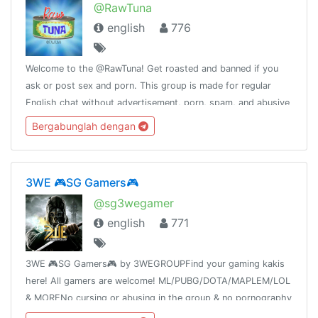
@RawTuna
english
776
Welcome to the @RawTuna! Get roasted and banned if you
ask or post sex and porn. This group is made for regular
English chat without advertisement, porn, spam, and abusive
content.Talking in English is must 👍🏻👾Fuck you and have a
Bergabunglah dengan
nice day
3WE 🎮SG Gamers🎮
@sg3wegamer
english
771
3WE 🎮SG Gamers🎮 by 3WEGROUPFind your gaming kakis
here! All gamers are welcome! ML/PUBG/DOTA/MAPLEM/LOL
& MORENo cursing or abusing in the group & no pornography
related images here. If found will be remove from the group.