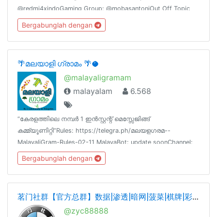
@redmi4xindoGaming Group: @mobasantoniOut Off Topic
Group: @santoniotPhotography: @SantoniFotoID | English
Bergabunglah dengan
Only: @r4xphotography
🌴മലയാളി ഗ്രാമം 🌴🥥
@malayaligramam
malayalam
6.568
“കേരളത്തിലെ നമ്പര്‍ 1 ഇന്‍സ്റ്റന്റ് മെസ്സേജിങ്ങ്
കമ്മ്യൂണിറ്റി”Rules: https://telegra.ph/മലയളഗരമ--
MalayaliGram-Rules-02-11 MalayaBot: update soonChannel:
@malayalionline_all Sub Groups: updates soonweb: updates
Bergabunglah dengan
soon
茗门社群【官方总群】数据|渗透|暗网|菠菜|棋牌|彩票|股民|网贷|微信|支付宝|脱库|身份证|引流|SEO|黑帽|担保|营销交流群
@zyc88888