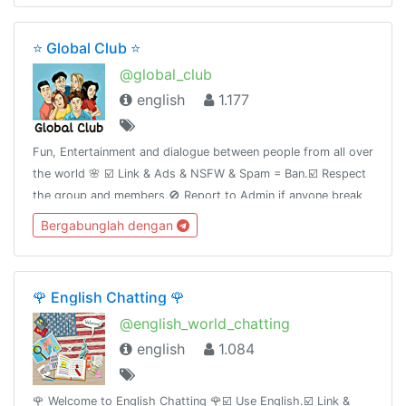
⭐ Global Club ⭐
@global_club
english
1.177
Fun, Entertainment and dialogue between people from all over
the world 🌸 ☑️ Link & Ads & NSFW & Spam = Ban.☑️ Respect
the group and members.🚫 Report to Admin if anyone break
the rules.♥️ Nice to meet you all ♥️🌹🌹🌹🌹🌹🌹🌹🌹🌹🌹🌹🌹
Bergabunglah dengan
🌹
🌹 English Chatting 🌹
@english_world_chatting
english
1.084
🌹 Welcome to English Chatting 🌹☑️ Use English.☑️ Link &