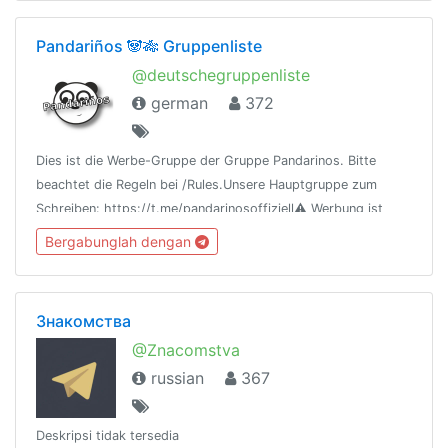
Pandariños 🐼🎋 Gruppenliste
@deutschegruppenliste
german
372
Dies ist die Werbe-Gruppe der Gruppe Pandarinos. Bitte
beachtet die Regeln bei /Rules.Unsere Hauptgruppe zum
Schreiben: https://t.me/pandarinosoffiziell⚠️ Werbung ist
dort nicht erlaubt!https://www.pandarinos.de/
Bergabunglah dengan
Знакомства
@Znacomstva
russian
367
Deskripsi tidak tersedia