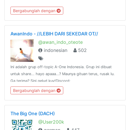
Bergabunglah dengan
AwanIndo - //LEBIH DARI SEKEDAR OT//
@awan_indo_oteote
indonesian
502
Ini adalah grup off-topic A-One Indonesia. Grup ini dibuat
untuk share... hayo apaaa...? Maunya gituan terus, rusak lu.
Ga terima? Sini gelud kuy!Discord:
https://discord.gg/9uNp7UK
Bergabunglah dengan
The Big One (DACH)
@User200k