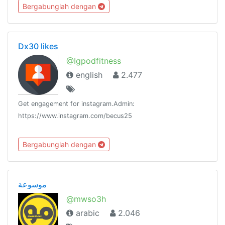
@hk852_leisure生活健康 @hk852_Life服務推廣
Bergabunglah dengan
@hk852_promote 房產租買 @hk852_hse嚴禁:簡體,不法,恐怖,
色情,政治,違反telegram守則聯絡請 pm @hk852_johnny
Dx30 likes
@Igpodfitness
english
2.477
Get engagement for instagram.Admin:
https://www.instagram.com/becus25
Bergabunglah dengan
موسوعة
@mwso3h
arabic
2.046