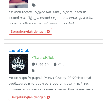
ബോറടി മാറ്റാൻ, കൂട്ടുകാർക്ക് ഒത്തു കൂടാൻ, വായിൽ
തോന്നിയത് വിളിച്ചു പറയാൻ ഒരു സ്ഥലം. മലയാളം മാത്രം.
:)മതം, രാഷ്ടീയം എന്നിവ ഒഴിവാക്കാം നമ്മൾക്ക്.
Bergabunglah dengan
Laurel Club
@LaurelClub
russian
236
Меню: https://tgraph.io/Menyu-Gruppy-02-20Наш клуб -
сообщество в котором есть доступ к различной тех.
документации прямо из меню группы. Для размещения
обявлений : http://ow.ly/jaNI30o9W6jПродавцы редиски:
Bergabunglah dengan
http://ow.ly/VnG430olDVdВесь контент для 18+