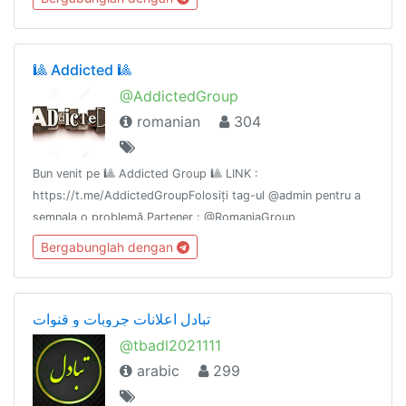
🎱 Addicted 🎱
@AddictedGroup
romanian
304
Bun venit pe 🎱 Addicted Group 🎱 LINK :
https://t.me/AddictedGroupFolosiți tag-ul @admin pentru a
semnala o problemă.Partener : @RomaniaGroup
Bergabunglah dengan
تبادل اعلانات جروبات و قنوات
@tbadl2021111
arabic
299