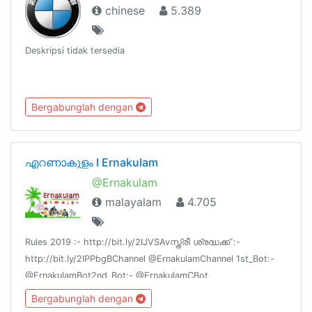
chinese
5.389
Deskripsi tidak tersedia
Bergabunglah dengan
എറണാകുളം l Ernakulam
@Ernakulam
malayalam
4.705
Rules 2019 :- http://bit.ly/2IJVSAvസ്ത്രീ ശ്രദ്ധക്ക് :-
http://bit.ly/2IPPbgBChannel @ErnakulamChannel 1st_Bot:-
@ErnakulamBot2nd_Bot:- @ErnakulamCBot
Bergabunglah dengan