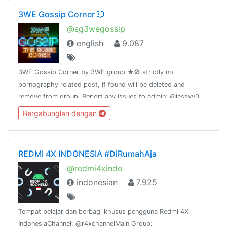
3WE Gossip Corner 💥
@sg3wegossip
english
9.087
3WE Gossip Corner by 3WE group ★🚫 strictly no
pornography related post, if found will be deleted and
remove from group. Report any issues to admin: @jassyy0
@kristyyx @tiff88
Bergabunglah dengan
REDMI 4X INDONESIA #DiRumahAja
@redmi4xindo
indonesian
7.925
Tempat belajar dan berbagi khusus pengguna Redmi 4X
IndonesiaChannel: @r4xchannelMain Group: