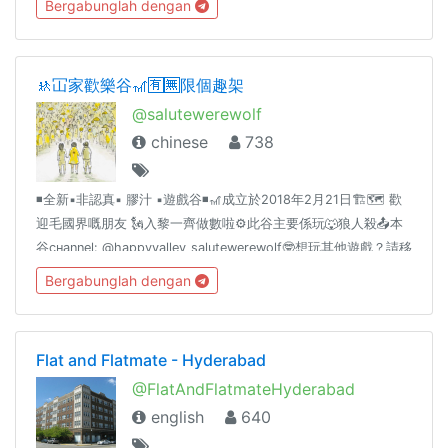
Bergabunglah dengan
🚸冚家歡樂谷🎢🈶🈚️限個趣架
@salutewerewolf
chinese
738
◾️全新▪️非認真▪️ 膠汁 ▪️遊戲谷◾️🎢成立於2018年2月21日🏗🗺 歡
迎毛國界嘅朋友 🗽入黎一齊做數啦⚙️此谷主要係玩🐺狼人殺📤本
谷cнannel: @happyvalley_salutewerewolf🤓想玩其他遊戲？請移
玉步：t.me/playing247
Bergabunglah dengan
Flat and Flatmate - Hyderabad
@FlatAndFlatmateHyderabad
english
640