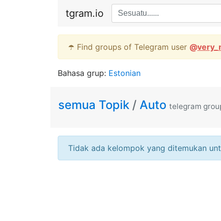
tgram.io
☂️ Find groups of Telegram user
@
very_
Bahasa grup:
Estonian
semua Topik
/
Auto
telegram grou
Tidak ada kelompok yang ditemukan unt