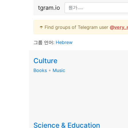
tgram.io
☂️ Find groups of Telegram user
@
very_
그룹 언어:
Hebrew
Culture
Books
∘
Music
Science & Education