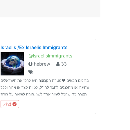
Israelis /Ex Israelis Immigrants
@IsraelisImmigrants
hebrew
33
ברוכים הבאים ❤️מטרת הקבוצה היא לרכז את הישראלים
שהיגרו או מתכננים להגר לחו"ל, לטווח קצר או ארוך ולכל
מטרה כדי שנוכל לעזור אחד לשני.חובה לשמור על צורת
דיבור מכובדת.תהנו לכם 💕
가입