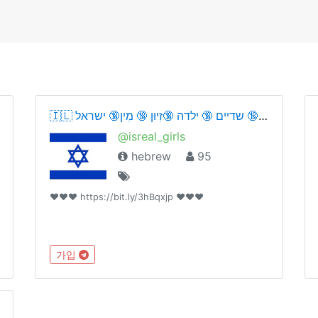
🇮🇱 חַם 🔞 כוס 🔞 שדיים 🔞 ילדה 🔞זִיוּן 🔞 מִין🔞 ישראל🇮🇱
@isreal_girls
hebrew
95
❤️❤️❤️ https://bit.ly/3hBqxjp ❤️❤️❤️
가입