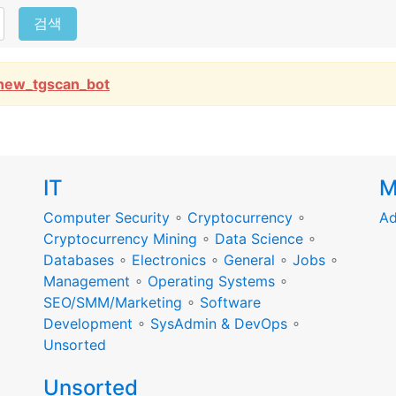
검색
new_tgscan_bot
IT
M
Computer Security
∘
Cryptocurrency
∘
Ad
Cryptocurrency Mining
∘
Data Science
∘
Databases
∘
Electronics
∘
General
∘
Jobs
∘
Management
∘
Operating Systems
∘
SEO/SMM/Marketing
∘
Software
Development
∘
SysAdmin & DevOps
∘
Unsorted
Unsorted