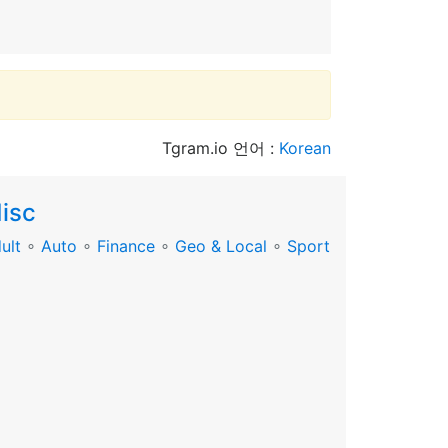
Tgram.io 언어 :
Korean
isc
ult
∘
Auto
∘
Finance
∘
Geo & Local
∘
Sport