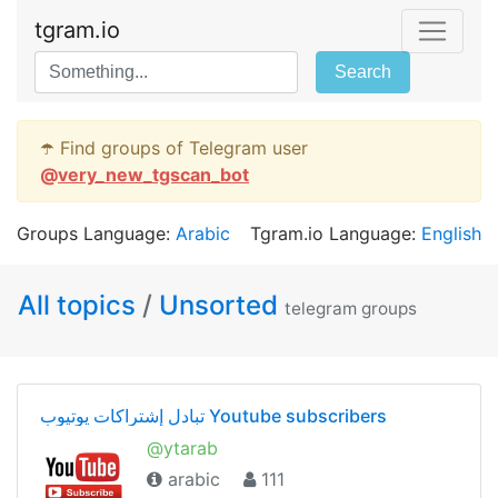
tgram.io
Search
☂️ Find groups of Telegram user
@
very_new_tgscan_bot
Groups Language:
Arabic
Tgram.io Language:
English
All topics
/
Unsorted
telegram groups
تبادل إشتراكات يوتيوب Youtube subscribers
@ytarab
arabic
111