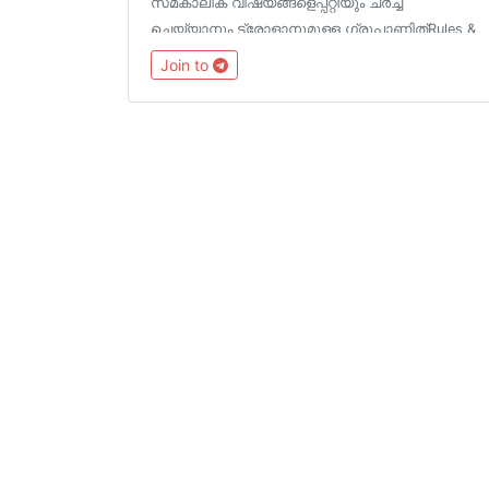
സമകാലിക വിഷയങ്ങളെപ്പറ്റിയും ചർച്ച‌
ചെയ്യാനും ട്രോളാനുമുള്ള ഗ്രൂപ്പാണിത്‌Rules &
Logo https://t.me/TrollTechGroup/1572Channels
Join to
@TrollTechMalayalam@TGTrollans
@Tech_Malayalam