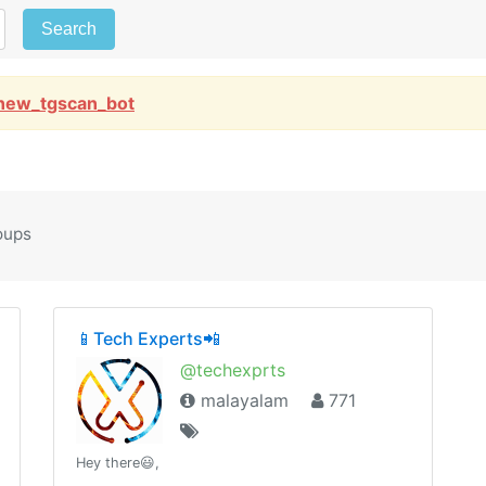
Search
new_tgscan_bot
oups
📱Tech Experts📲
@techexprts
malayalam
771
Hey there😃,