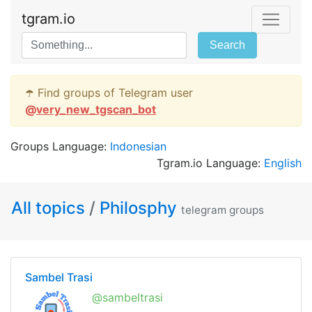
tgram.io
Search
☂️ Find groups of Telegram user
@
very_new_tgscan_bot
Groups Language:
Indonesian
Tgram.io Language:
English
All topics
/
Philosphy
telegram groups
Sambel Trasi
@sambeltrasi