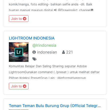
komik/manga, foto editing- bahkan selfie anda -dll. Baik
buatan manual maupun digital.📢 @DrawingArt_channel🌍
@DrawingArt_world📻 @DrawingArt_radio👥
Join to
@katalogtelegram
LIGHTROOM INDONESIA
@lrindonesia
indonesian
221
Komunitas Belajar Dan Saling Sharing seputar Adobe
LightroomGunakan command ( /preset ) untuk melihat daftar
Pilihan Koleksi PresetGrup Lain : @informativegroup
Join to
Teman Teman Bulu Burung Grup (Official Telegram)