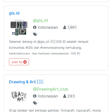
gis.id
@gis_id
indonesian
1,961
Selamat datang di @gis_id 🇲🇨GIS ID adalah tempat
komunitas #GIS dan #remotesensing terhubung,
berkolaborasi, dan berbagi pengalaman. GIS ID
channel:@gis_id_rules@gis_id_kulgram@gis_id_data@gis_id_jobsGr
Join to
terkait FOSS4G:@osgeoid@qgisindonesia
Drawing & Art🇮🇩
@DrawingArt_club
indonesian
293
Grup belajar dan berbagi gambar, fotografi, typografi, mural,