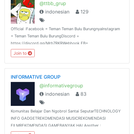
@ttbb_grup
indonesian
129
Official :Facebook = Teman Teman Bulu BurungnyaInstagram
= Teman Teman Bulu BurungDiscord =
https://discord.gg/Mrb7RKRWebhook FB=
@ttbbid_fbWebhook IG = @ttbbid_ig
Join to
INFORMATIVE GROUP
@informativegroup
indonesian
83
Komunitas Belajar Dan Ngobrol Santai SeputarTECHNOLOGY
INFO GADGETREKOMENDASI MUSICREKOMENDASI
FILMREKOMENDASI GAMEBANYAK HALAnother :
@lightroomid @yateknocom @onecakindo