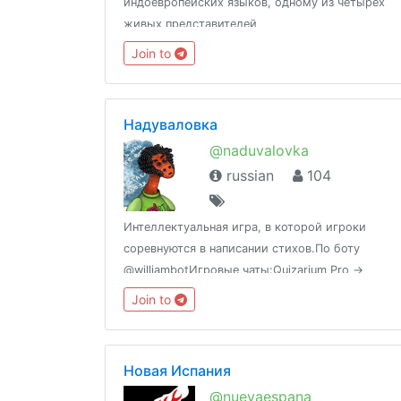
индоевропейских языков, одному из четырех
живых представителей
http://t.me/tongroupsbot?start=link_russian
Join to
@theonenationhttp://tongroups.zqzco.com
Надуваловка
@naduvalovka
russian
104
Интеллектуальная игра, в которой игроки
соревнуются в написании стихов.По боту
@williambotИгровые чаты:Quizarium Pro →
@QuizariumQuizarium Rus →
Join to
@Quizarium_RusВиселица → @viselitsa
Новая Испания
@nuevaespana