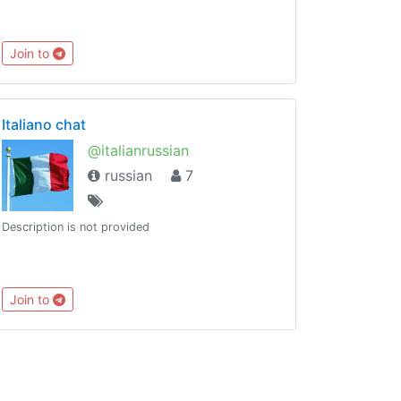
Join to
Italiano chat
@italianrussian
russian
7
Description is not provided
Join to