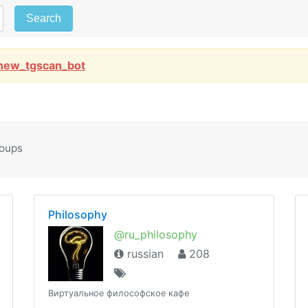
Search
new_tgscan_bot
roups
Philosophy
@ru_philosophy
russian
208
Виртуальное философское кафе