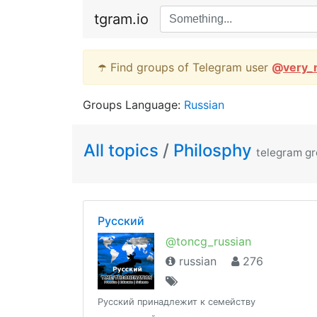
tgram.io
☂️ Find groups of Telegram user
@
very_
Groups Language:
Russian
All topics
/
Philosphy
telegram g
Русский
@toncg_russian
russian
276
Русский принадлежит к семейству