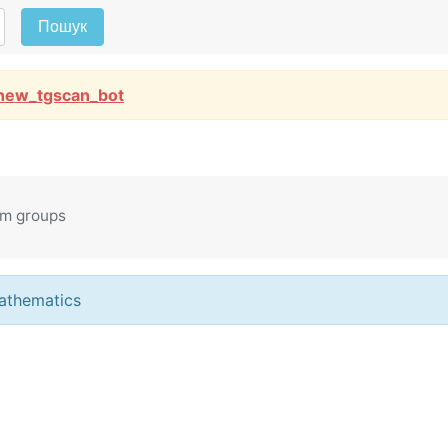
Пошук
new_tgscan_bot
am groups
athematics