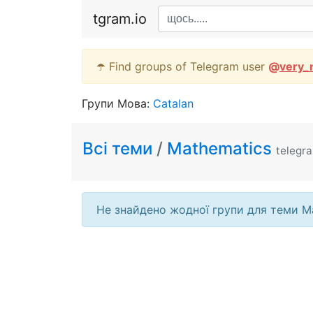
tgram.io
☂️ Find groups of Telegram user
@
very_
Групи Мова:
Catalan
Всі теми
/
Mathematics
telegr
Не знайдено жодної групи для теми M