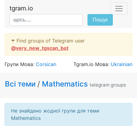
tgram.io
Пошук
☂️ Find groups of Telegram user
@
very_new_tgscan_bot
Групи Мова:
Corsican
Tgram.io Мова:
Ukrainian
Всі теми
/
Mathematics
telegram groups
Не знайдено жодної групи для теми
Mathematics