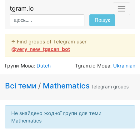
tgram.io
Пошук
☂️ Find groups of Telegram user
@
very_new_tgscan_bot
Групи Мова:
Dutch
Tgram.io Мова:
Ukrainian
Всі теми
/
Mathematics
telegram groups
Не знайдено жодної групи для теми
Mathematics