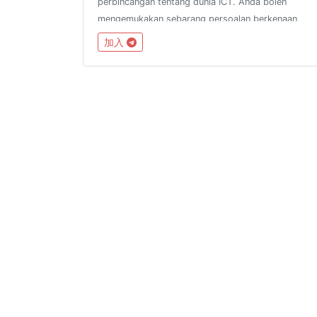
perbincangan tentang dunia ICT. Anda boleh
mengemukakan sebarang persoalan berkenaan
dunia ICT di ruangan public. Sebarang persoalan
加入
anda akan dijawab oleh pakar-pakar ICT yg ada di
dalam group(insya Allah)