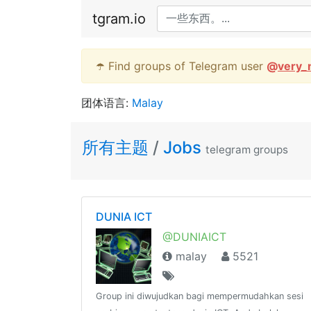
tgram.io
☂️ Find groups of Telegram user
@
very_
团体语言:
Malay
所有主题
/
Jobs
telegram groups
DUNIA ICT
@DUNIAICT
malay
5521
Group ini diwujudkan bagi mempermudahkan sesi