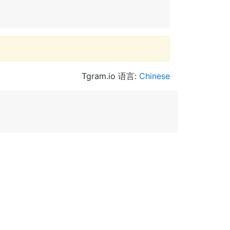
Tgram.io 语言:
Chinese