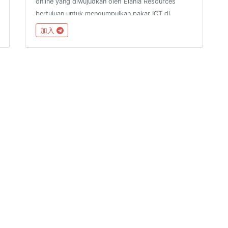
online yang diwujudkan oleh Elania Resources
bertujuan untuk mengumpulkan pakar ICT di
seluruh Negeri
加入
Perak.http://www.facebook.com/groups/peraktechnology