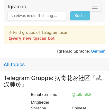
tgram.io
Suche
☂️ Find groups of Telegram user
@
very_new_tgscan_bot
Tgram.io Sprache:
German
All topics
Telegram Gruppe: 病毒花🌼社区『武
汉肺炎』
Benutzername
@talktalk8
Mitglieder
Sprache
Chinese