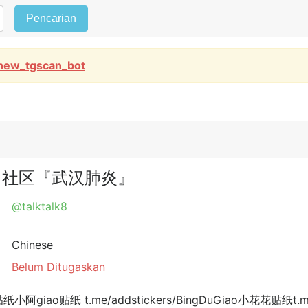
Pencarian
new_tgscan_bot
毒花🌼社区『武汉肺炎』
@talktalk8
Chinese
Belum Ditugaskan
纸 t.me/addstickers/BingDuGiao小花花贴纸t.me/a