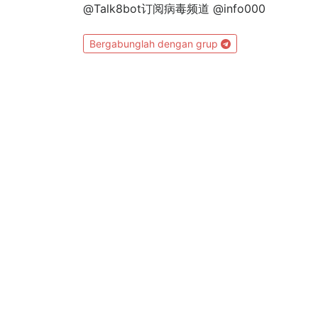
@Talk8bot订阅病毒频道 @info000
Bergabunglah dengan grup