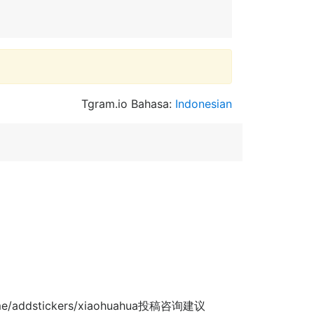
Tgram.io Bahasa:
Indonesian
ddstickers/xiaohuahua投稿咨询建议