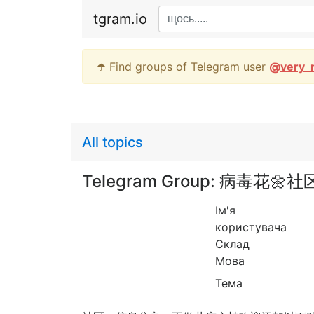
tgram.io
☂️ Find groups of Telegram user
@
very_
All topics
Telegram Group: 病毒花
Ім'я
користувача
Склад
Мова
Тема