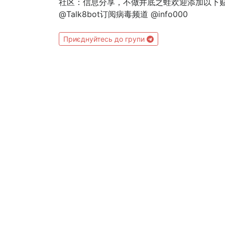
社区：信息分享，不做井底之蛙欢迎添加以下贴纸小阿giao贴
@Talk8bot订阅病毒频道 @info000
Приєднуйтесь до групи