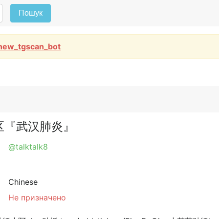
Пошук
new_tgscan_bot
🌼社区『武汉肺炎』
@talktalk8
Chinese
Не призначено