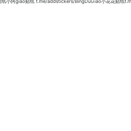
纸 t.me/addstickers/BingDuGiao小花花贴纸t.me/a