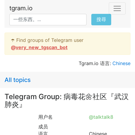
tgram.io
搜尋
☂️ Find groups of Telegram user
@
very_new_tgscan_bot
Tgram.io 语言:
Chinese
All topics
Telegram Group: 病毒花🌼社区『武汉
肺炎』
用户名
@talktalk8
成员
语言
Chinese