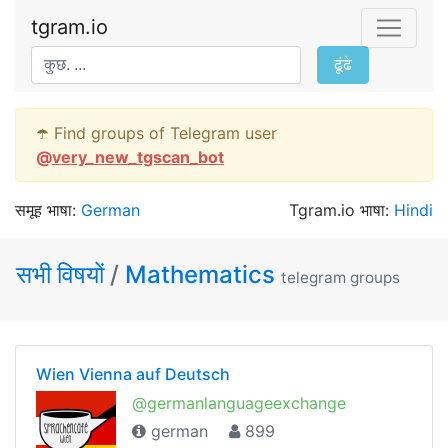
tgram.io
ढूंढे
☂️ Find groups of Telegram user
@
very_new_tgscan_bot
समूह भाषा:
German
Tgram.io भाषा:
Hindi
सभी विषयों
/
Mathematics
telegram groups
Wien Vienna auf Deutsch
@germanlanguageexchange
german
899