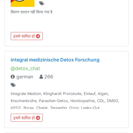
विवरण प्रदान नहीं किया गया है
इसमें शामिल हो
integral medizinische Detox Forschung
@detox_chat
german
266
Integrale Medizin, Klinghardt Protokolle, Einlauf, Algen,
Knochenbrühe, Parasiten-Detox, Homöopathie, CDL, DMSO,
H2O2, Borax, Chelat, Terpentin, Ozon, Leaky-Gut,
Dunkelfeld-Blutanalyse, Ölziehen, Vit/Min, WLAN-Detox,
इसमें शामिल हो
Besetzungen entfernen, Fasten, Energie