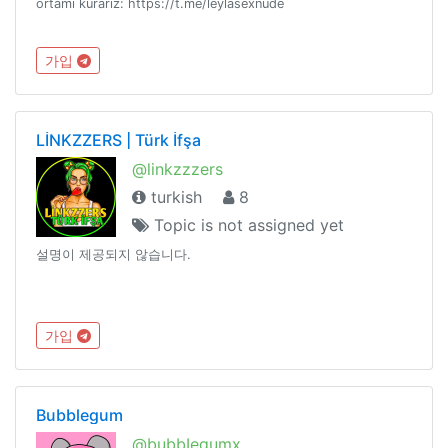
ortami kurariz: https://t.me/leylasexnude
가입
LİNKZZERS | Türk İfşa
@linkzzzers
turkish
8
Topic is not assigned yet
설명이 제공되지 않습니다.
가입
Bubblegum
@bubbIegumx