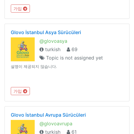
가입
Glovo İstanbul Asya Sürücüleri
@glovoasya
turkish
69
Topic is not assigned yet
설명이 제공되지 않습니다.
가입
Glovo İstanbul Avrupa Sürücüleri
@glovoavrupa
turkish
61