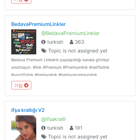
BedavaPremiumLinkler
@BedavaPremiumLinkler
turkish
363
Topic is not assigned yet
Bedava Premium Linklerin paylaşıldığı kanala gitmeyi
unutmayın. #link #Premium #Premiumlink #netflixlink
#spotifylink #bedavalink #bedavapremiumlink
#ücretsizpremiumhesap #premiumhesap #ücretsizhesap
가입
ifşa krallığı V2
@ifsakralll
turkish
191
Topic is not assigned yet