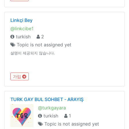
Linkçi Bey
@linkcibe1
turkish
2
Topic is not assigned yet
설명이 제공되지 않습니다.
가입
TURK GAY BUL SOHBET - ARAYIŞ
@turkgayara
turkish
1
Topic is not assigned yet