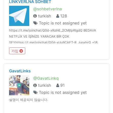
LİNKVERLNA SOHBET
@sohbetverlna
turkish
128
Topic is not assigned yet
https://t.me/joinchat/Q0d-xRzInE_2CMjtpRlgdQ BEDAVA
NETFLİX VE İŞİNİZE YARACAK BİR ÇOK
ŞEYhttps://t.me/joinchat/Q0d-xUu9CAET-R_JuqxhrQ +18
PORNO GRUBUhttps://t.me/joinchat/Q0d-
가입
xRz0qxsCTEB7JRqNyw SOHBET GRUBU
GavatLinks
@GavatLinkq
turkish
91
Topic is not assigned yet
설명이 제공되지 않습니다.