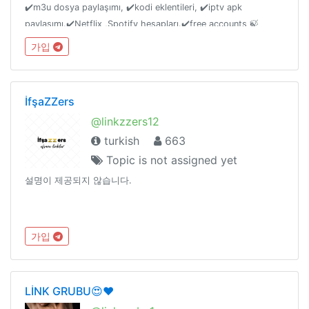
✔️m3u dosya paylaşımı, ✔️kodi eklentileri, ✔️iptv apk
paylaşımı.✔️Netflix ,Spotify hesapları.✔️free accounts 🍃
grυpтan ayrιlan ĸι̇şι̇ler ѕüreѕι̇z υzaĸlaşтιrιlιr. вι̇r daнa grυвa
가입
gι̇reмez.
İfşaZZers
@linkzzers12
turkish
663
Topic is not assigned yet
설명이 제공되지 않습니다.
가입
LİNK GRUBU😍❤️