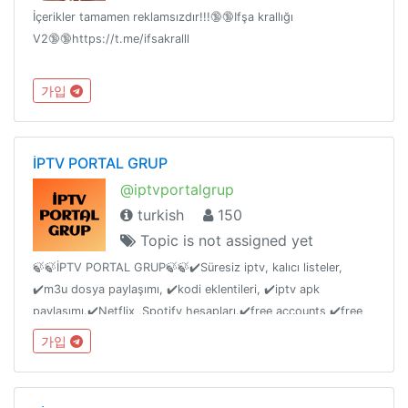
İçerikler tamamen reklamsızdır!!!🔞🔞Ifşa krallığı
V2🔞🔞https://t.me/ifsakralll
가입
İPTV PORTAL GRUP
@iptvportalgrup
turkish
150
Topic is not assigned yet
🍃🍃İPTV PORTAL GRUP🍃🍃✔️Süresiz iptv, kalıcı listeler,
✔️m3u dosya paylaşımı, ✔️kodi eklentileri, ✔️iptv apk
paylaşımı.✔️Netflix ,Spotify hesapları.✔️free accounts ✔️free
m3u list share✔️free iptv links ✔️kodi addons repostory😉😉
가입
✔️Türkvod