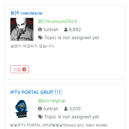
©|® ᴄʜʀᴏᴍɪᴜᴍ
@ChromiumCR24
turkish
6,892
Topic is not assigned yet
설명이 제공되지 않습니다.
가입
İPTV PORTAL GRUP🇹🇷
@portalgrup
turkish
3,010
Topic is not assigned yet
🍃🍃İPTV PORTAL GRUP🍃🍃✔️Süresiz iptv, kalıcı listeler,