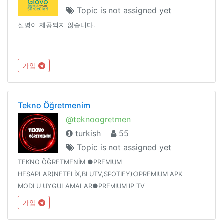
Topic is not assigned yet
설명이 제공되지 않습니다.
가입
Tekno Öğretmenim
@teknoogretmen
turkish
55
Topic is not assigned yet
TEKNO ÖĞRETMENİM ●PREMIUM
HESAPLAR(NETFLİX,BLUTV,SPOTIFY)○PREMIUM APK
MODLU UYGULAMALAR●PREMIUM IP TV
PAYLAŞIMLARI○BEDAVA İNTERNET PAYLAŞIMLARI●SÜPRİZ
가입
NOKTA,ÇARK HİLESİ○HİLE PAYLAŞIMLARIVE DAHA FAZLASI
BU KANALDA KATILMAYI UNUTMAYINIZ...