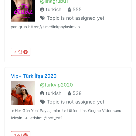
@linkgrubu1
turkish
555
Topic is not assigned yet
yan grup https://t.me/linkpaylasimvip
가입
Vip+ Türk İfşa 2020
@turkvip2020
turkish
538
Topic is not assigned yet
🔸Her Gün Yeni Paylaşımlar !🔹Lütfen Link Geçme Videosunu
İzleyin !🔸️Iletişim: @bot_txt1
가입