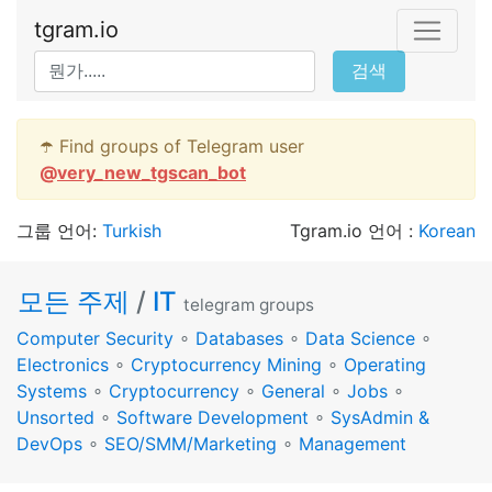
tgram.io
검색
☂️ Find groups of Telegram user
@
very_new_tgscan_bot
그룹 언어:
Turkish
Tgram.io 언어 :
Korean
모든 주제
/
IT
telegram groups
Computer Security
∘
Databases
∘
Data Science
∘
Electronics
∘
Cryptocurrency Mining
∘
Operating
Systems
∘
Cryptocurrency
∘
General
∘
Jobs
∘
Unsorted
∘
Software Development
∘
SysAdmin &
DevOps
∘
SEO/SMM/Marketing
∘
Management