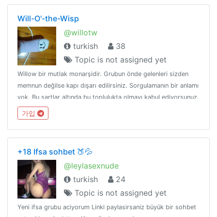
Will-O'-the-Wisp
@willotw
turkish
38
Topic is not assigned yet
Willow bir mutlak monarşidir. Grubun önde gelenleri sizden
memnun değilse kapı dışarı edilirsiniz. Sorgulamanın bir anlamı
yok. Bu şartlar altında bu toplulukta olmayı kabul ediyorsunuz.
가입
+18 Ifsa sohbet 🍑💦
@leylasexnude
turkish
24
Topic is not assigned yet
Yeni ifsa grubu aciyorum Linki paylasirsaniz büyük bir sohbet