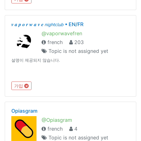
@designersparadise
𝒗 𝒂 𝒑 𝒐 𝒓 𝒘 𝒂 𝒗 𝒆 𝘯𝘪𝘨𝘩𝘵𝘤𝘭𝘶𝘣 • EN/FR
@vaporwavefren
french
203
Topic is not assigned yet
설명이 제공되지 않습니다.
가입
Opiasgram
@Opiasgram
french
4
Topic is not assigned yet