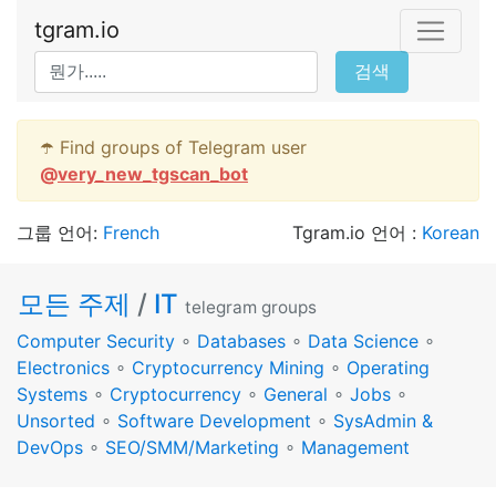
tgram.io
검색
☂️ Find groups of Telegram user
@
very_new_tgscan_bot
그룹 언어:
French
Tgram.io 언어 :
Korean
모든 주제
/
IT
telegram groups
Computer Security
∘
Databases
∘
Data Science
∘
Electronics
∘
Cryptocurrency Mining
∘
Operating
Systems
∘
Cryptocurrency
∘
General
∘
Jobs
∘
Unsorted
∘
Software Development
∘
SysAdmin &
DevOps
∘
SEO/SMM/Marketing
∘
Management