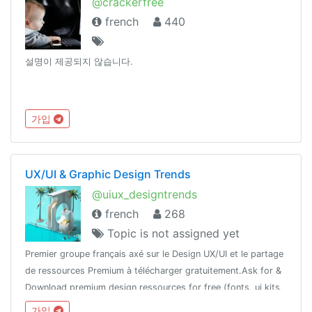
@crackerfree
french
440
설명이 제공되지 않습니다.
가입
UX/UI & Graphic Design Trends
@uiux_designtrends
french
268
Topic is not assigned yet
Premier groupe français axé sur le Design UX/UI et le partage
de ressources Premium à télécharger gratuitement.Ask for &
Download premium design ressources for free (fonts, ui kits,
templates, plugins, aescripts, cracked apChannel :
가입