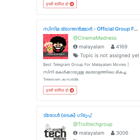
Join@SpUsersChannel
इसमें शामिल हो
സിനിമ ഭ്രാന്തൻമ്മാർ - Official Group For Malayalam Movies
@CinemaMadness
malayalam
4169
Topic is not assigned yet
Best Telegram Group For Malayalam Movies |
സിനി മകൾക്കായുള്ള മലയാളത്തിലെ മികച്ച
Telegram കൂട്ടായ്മ.
इसमें शामिल हो
ട്രോൾ (ടെക്‌‌‌‌) ഗ്രൂപ്പ്‌
@Trolltechgroup
malayalam
3006