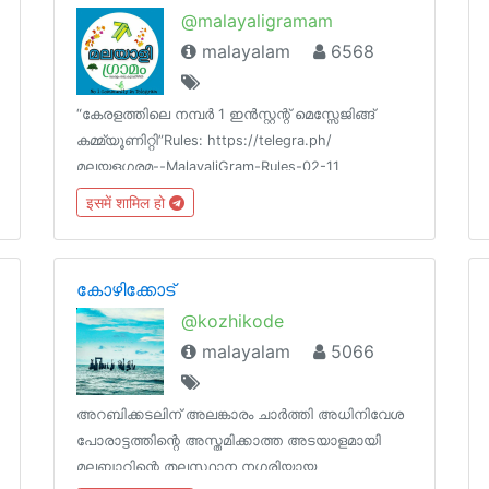
@malayaligramam
malayalam
6568
“കേരളത്തിലെ നമ്പര്‍ 1 ഇന്‍സ്റ്റന്റ് മെസ്സേജിങ്ങ്
കമ്മ്യൂണിറ്റി”Rules: https://telegra.ph/
മലയളഗരമ--MalayaliGram-Rules-02-11
MalayaBot: update soonChannel:
इसमें शामिल हो
േ
@malayalionline_all Sub Groups: updates
soonweb: updates soon
കോഴിക്കോട്
@kozhikode
malayalam
5066
അറബിക്കടലിന് അലങ്കാരം ചാർത്തി അധിനിവേശ
പോരാട്ടത്തിന്റെ അസ്തമിക്കാത്ത അടയാളമായി
മലബാറിന്റെ തലസ്ഥാന നഗരിയായ