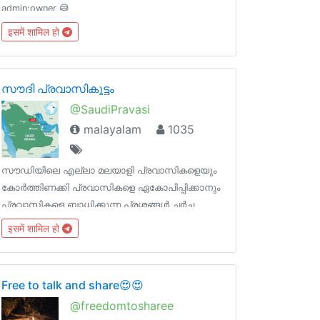
admin:owner 😅
इसमें शामिल हो
സൗദി പ്രവാസികൂട്ടം
@SaudiPravasi
malayalam
1035
സൗഡിയിലെ എല്ലാ മലയാളി പ്രവാസികളെയും
കോർത്തിണക്കി പ്രവാസികളെ ഏകോപിപ്പിക്കാനും
പ്രവാസികളെ ബാധിക്കുന്ന പ്രശ്നങ്ങള്‍ ചര്‍ച്ച
ചെയ്യാനും പിന്നെ കുറച്ച് കളിയും തമാശയും
इसमें शामिल हो
എല്ലാ ഉള്‍പ്പെടുത്തുക എന്ന ലക്ഷ്യത്തിൽ
മുന്നോട്ട് പോകുന്ന ഗ്രൂപ്പാണ് സൗദി പ്രവാസീ
കൂട്ടായ്മ
Free to talk and share😍😍
@freedomtosharee