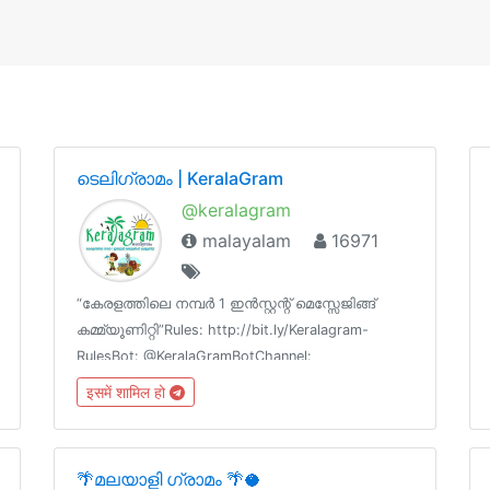
ടെലിഗ്രാമം | KeralaGram
@keralagram
malayalam
16971
“കേരളത്തിലെ നമ്പര്‍ 1 ഇന്‍സ്റ്റന്റ് മെസ്സേജിങ്ങ്
കമ്മ്യൂണിറ്റി”Rules: http://bit.ly/Keralagram-
?
RulesBot: @KeralaGramBotChannel:
@KeralaGramChannelSub Groups:
इसमें शामिल हो
@KeralagramQA, @KeralagramDebatesWebsite:
https://keralagram.in/ℹ️ @Keralagram
🌴മലയാളി ഗ്രാമം 🌴🥥