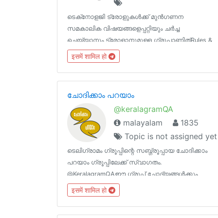
ടെക്‌നോളജി ട്രോളുകൾക്ക്‌ മുൻഗണന‌
സമകാലിക വിഷയങ്ങളെപ്പറ്റിയും ചർച്ച‌
ചെയ്യാനും ട്രോളാനുമുള്ള ഗ്രൂപ്പാണിത്‌Rules &
Logo https://t.me/TrollTechGroup/1572Channels
इसमें शामिल हो
@TrollTechMalayalam@TGTrollans
@Tech_Malayalam
ചോദിക്കാം പറയാം
@keralagramQA
malayalam
1835
Topic is not assigned yet
ടെലിഗ്രാമം ഗ്രൂപ്പിന്റെ സബ്ഗ്രൂപ്പായ ചോദിക്കാം
പറയാം ഗ്രൂപ്പിലേക്ക് സ്വാഗതം.
@KeralagramQAഈ ഗ്രൂപ്പ് ചോദ്യങ്ങള്‍ക്കും
അവയ്ക്ക് ഉത്തരം നല്‍കുന്നതിനും വേണ്ടി
इसमें शामिल हो
മാത്രമുള്ളതാണ്. മറ്റു യാതൊരു മെസേജുകളും
അനുവദിക്കുന്നതല്ല. അത്തരം ആവശ്യങ്ങള്‍ക്ക്