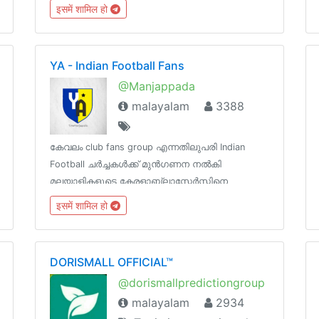
കോഴിക്കോട്...സാമൂതിരിയുടെ തേരോട്ടങ്ങൾക്ക്
इसमें शामिल हो
ധൈര്യത്തിന്റെയും ധൈഷണീകതയുടെയും
പടയങ്കി പുതപ്പിച്ച കുഞ്ഞാലി മരക്കാറുടെ
ഓർമ്മകൾ ഓളം തല്ലുന്ന കോഴിക്കോട്
YA - Indian Football Fans
@Manjappada
malayalam
3388
കേവലം club fans group എന്നതിലുപരി Indian
Football ചർച്ചകൾക്ക് മുൻഗണന നൽകി
മലയാളികളുടെ കേരളാബ്ലാസ്റ്റേർസ്സിനെ
സപ്പോർട്ട്‌ ചെയുന്ന വേൾഡ്‌ ഫുട്ബോൾ ഗ്രൂപ്പ്Our
इसमें शामिल हो
Channels 👇
@IndianFootball@Football_LokamManjappada
Official Group: @kbfcmanjappada
DORISMALL OFFICIAL™
@dorismallpredictiongroup
malayalam
2934