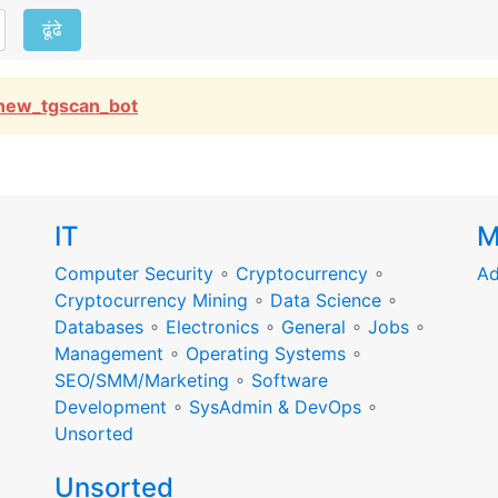
ढूंढे
new_tgscan_bot
IT
M
Computer Security
∘
Cryptocurrency
∘
Ad
Cryptocurrency Mining
∘
Data Science
∘
Databases
∘
Electronics
∘
General
∘
Jobs
∘
Management
∘
Operating Systems
∘
SEO/SMM/Marketing
∘
Software
Development
∘
SysAdmin & DevOps
∘
Unsorted
Unsorted