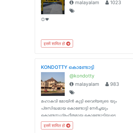
malayalam
1023
😊❤
इसमें शामिल हो
KONDOTTY കൊണ്ടോട്ടി
@kondotty
malayalam
983
മഹാകവി മോയിൻ കുട്ടി വൈദ്യരുടെ യും
പ്രസിദ്ധമായ കൊണ്ടോട്ടി നേർച്ചയും
കൊണ്ടനുഗ്രഹീതമായ കൊണ്ടോട്ടിയുടെ
ഹൃദയത്തിന്റെ ഉള്ളറയിലേക്കു സ്വാഗതം 🙏
इसमें शामिल हो