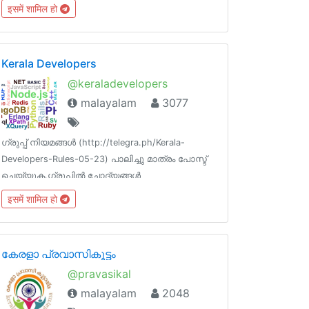
@ErnakulamBot2nd_Bot:- @ErnakulamCBot
इसमें शामिल हो
Kerala Developers
@keraladevelopers
malayalam
3077
ഗ്രുപ്പ് നിയമങ്ങള്‍ (http://telegra.ph/Kerala-
Developers-Rules-05-23) പാലിച്ചു മാത്രം പോസ്ട്
ചെയ്യുക.ഗ്രൂപ്പിൽ ചോദ്യങ്ങൾ
ഉന്നയിക്കുന്നതിന്ന് മുന്നേ പാലിക്കേണ്ട ചില മാർഗ
इसमें शामिल हो
നിർദേശങ്ങൾ 👉 https://git.io/vhqlO .ആക്ഷേപ
ഹാസ്യ ഗ്രൂപ് https://t.me/chaliplusplus
കേരളാ പ്രവാസികൂട്ടം
@pravasikal
malayalam
2048