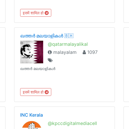
इसमें शामिल हो
ഖത്തർ മലയാളികൾ 🇧🇭
@qatarmalayalikal
malayalam
1097
ഖത്തർ മലയാളികൾ
इसमें शामिल हो
INC Kerala
@kpccdigitalmediacell