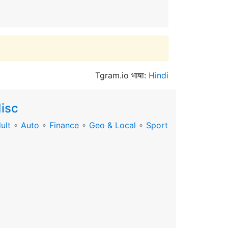
Tgram.io भाषा:
Hindi
isc
ult
∘
Auto
∘
Finance
∘
Geo & Local
∘
Sport