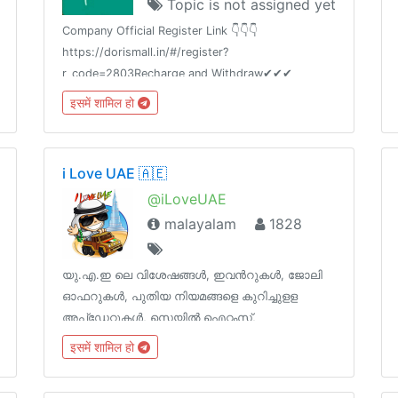
Topic is not assigned yet
Company Official Register Link 👇👇👇
https://dorismall.in/#/register?
r_code=2803Recharge and Withdraw✔✔✔
इसमें शामिल हो
i Love UAE 🇦🇪
@iLoveUAE
malayalam
1828
യു.എ.ഇ ലെ വിശേഷങ്ങൾ, ഇവൻറുകൾ, ജോലി
ഓഫറുകള്‍, പുതിയ നിയമങ്ങളെ കുറിച്ചുളള
അപ്‌ഡേറ്റുകൾ, സെയിൽ ഐറ്റംസ്,
പ്രവാസികളെ ബാധിക്കുന്ന എന്ത് കാര്യങ്ങളും
इसमें शामिल हो
ഷെയർ ചെയ്യാൻ...! യു.എ.ഇ പ്രവാസികൾ
മാത്രം...!!!