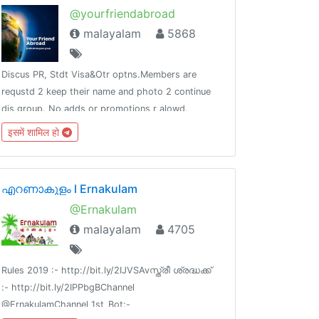
@yourfriendabroad
malayalam
5868
Discus PR, Stdt Visa&Otr optns.Members are
requstd 2 keep their name and photo 2 continue
dis group. No adds or promotions r alowd.
इसमें शामिल हो
എറണാകുളം l Ernakulam
@Ernakulam
malayalam
4705
Rules 2019 :- http://bit.ly/2IJVSAvസ്ത്രീ ശ്രദ്ധക്ക്
:- http://bit.ly/2IPPbgBChannel
@ErnakulamChannel 1st_Bot:-