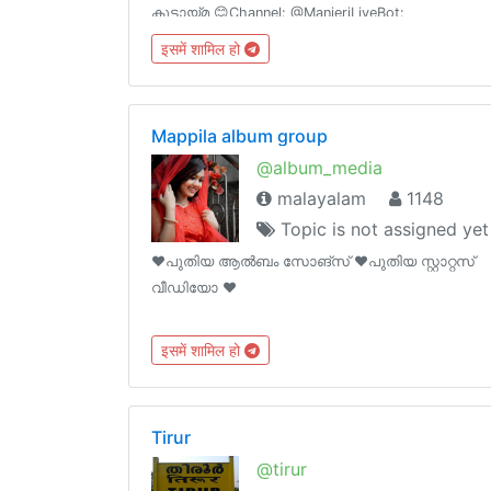
കൂട്ടായ്മ 😊Channel: @ManjeriLiveBot:
@ManjeriLiveBotAdmins
इसमें शामिल हो
Mappila album group
@album_media
malayalam
1148
Topic is not assigned yet
❤️പുതിയ ആൽബം സോങ്‌സ് ❤️പുതിയ സ്റ്റാറ്റസ്
വീഡിയോ ❤️
इसमें शामिल हो
Tirur
@tirur