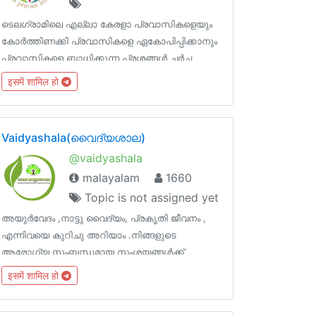
ടെലഗ്രാമിലെ എല്ലാ കേരളാ പ്രവാസികളെയും
കോർത്തിണക്കി പ്രവാസികളെ ഏകോപിപ്പിക്കാനും
പ്രവാസികളെ ബാധിക്കുന്ന പ്രശ്നങ്ങള്‍ ചര്‍ച്ച
ചെയ്യാനും പിന്നെ കുറച്ച് കളിയും തമാശയും
इसमें शामिल हो
എല്ലാ ഉള്‍പ്പെടുത്തുക എന്ന ലക്ഷ്യത്തിൽ
മുന്നോട്ട് പോകുന്ന ഗ്രൂപ്പാണ് കേരളാ പ്രവാസീ
കൂട്ടായ്മ
Vaidyashala(വൈദ്യശാല)
@vaidyashala
malayalam
1660
Topic is not assigned yet
അയുർവേദം ,നാട്ടു വൈദ്യം, പ്രകൃതി ജീവനം ,
എന്നിവയെ കുറിചു അറിയാം .നിങ്ങളുടെ
ആരോഗ്യ സംബന്ധമായ സംശയങ്ങൾക്ക്
ആയുർവേദ ഡോക്ടർമാരുടെയും പാരമ്പര്യ
इसमें शामिल हो
വൈദ്യന്മാരുടെയും നിർദേശങ്ങൾ ഗ്രൂപ്പിൽ
ലഭിക്കും.