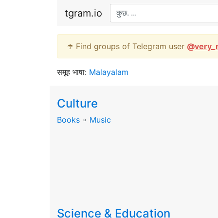
tgram.io
☂️ Find groups of Telegram user
@
very_
समूह भाषा:
Malayalam
Culture
Books
∘
Music
Science & Education