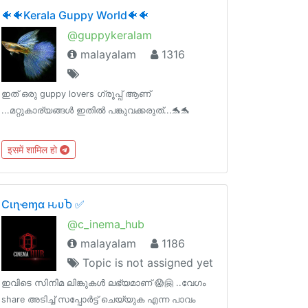
🐠🐠Kerala Guppy World🐠🐠
@guppykeralam
malayalam
1316
ഇത് ഒരു guppy lovers ഗ്രൂപ്പ് ആണ്
...മറ്റുകാര്യങ്ങൾ ഇതിൽ പങ്കുവക്കരുത്...🐬🐬
इसमें शामिल हो
Cιɳҽɱα ԋυႦ ✅
@c_inema_hub
malayalam
1186
Topic is not assigned yet
ഇവിടെ സിനിമ ലിങ്കുകൾ ലഭ്യമാണ് 😱🤗 ..വേഗം
share അടിച്ച് സപ്പോർട്ട് ചെയ്യുക എന്ന പാവം