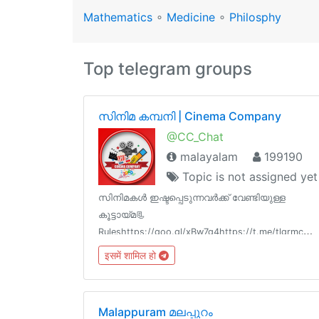
Mathematics
∘
Medicine
∘
Philosphy
Top telegram groups
സിനിമ കമ്പനി | Cinema Company
@CC_Chat
malayalam
199190
Topic is not assigned yet
സിനിമകൾ ഇഷ്ടപ്പെടുന്നവർക്ക് വേണ്ടിയുള്ള
കൂട്ടായ്മ📃
Ruleshttps://goo.gl/xBw7g4https://t.me/tlgrmcbot
start=cc_chat-review📝FAQhttps://goo.gl/uEXdtK
इसमें शामिल हो
📋Channel List @cc_links💳Paid
Promotion@godfatherOO7
Malappuram മലപ്പുറം