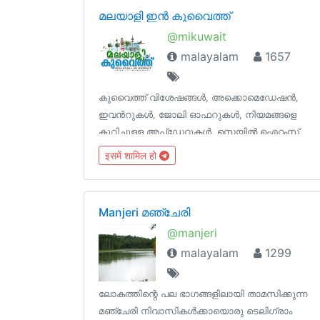
@keralagram .
മലയാളി ഇൻ കുവൈത്ത്
@mikuwait
malayalam
1657
കുവൈത്ത് വിശേഷങ്ങൾ, അക്കൊമെഡേഷൻ,
ഇവൻറുകൾ, ജോലി ഓഫറുകള്‍, നിയമങ്ങളെ
കുറിച്ചുളള അപ്‌ഡേറ്റുകൾ, സെയിൽ ഐറ്റംസ്,
പ്രവാസികളെ ബാധിക്കുന്ന ഉപകാരമുളള എന്ത്
इसमें शामिल हो
കാര്യവും ഷെയർ ചെയ്യാൻ...!☝️ ONLY KUWAIT
MALAYALEES...!!!rules:
t.me/mikuwait/3671Admins: @mikAdminbot
Manjeri മഞ്ചേരി
@manjeri
malayalam
1299
ലോകത്തിന്റെ പല ഭാഗങ്ങളിലായി താമസിക്കുന്ന
മഞ്ചേരി നിവാസികൾക്കായൊരു ടെലിഗ്രാം