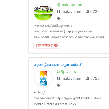
@malappuram
malayalam
6725
➢കാൽപന്ത് കളിയുടെയും
മതസൗഹാർദ്ദത്തിന്റെയും ഈറ്റില്ലമായ
മലപ്പുറത്തുകരുടെ സ്വന്തം,ടെലിഗ്രാം കൂട്ടായ്മ
✯കിനാവിലെ
इसमें शामिल हो
മലപ്പുറം✯@malappuramരാഷ്ട്രീയമതജാതിഭേദമന്യ
ആർക്കും അംഗമാകാം ➢ ➢ ➢യഥാർത്ഥ ചിന്തകർ
👉 @RightThinkersമലപ്പുറം ന്യൂസ് 👉
സ്മാർട്ട്‌‌ഫോൺ യൂസേർസ്
@MalappuramChannel
@SpUsers
malayalam
5752
•ഗ്രൂപ്പ്
നിർദേശങ്ങൾ:https://goo.gl/VMdwPF•Latest
Mobile Details & Latest Apks