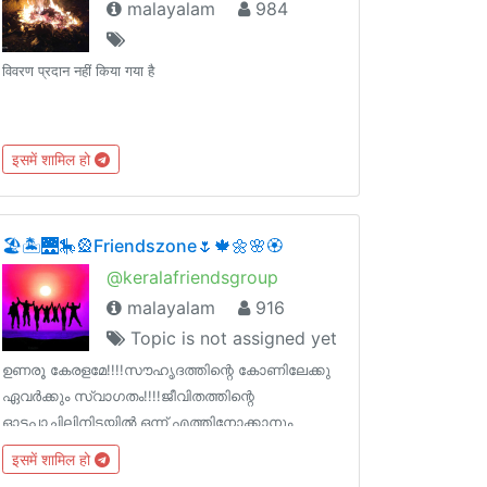
malayalam
984
विवरण प्रदान नहीं किया गया है
इसमें शामिल हो
🏖🏝🌉🎠🎡Friendszone🌷🍁🌼🌸🏵
@keralafriendsgroup
malayalam
916
Topic is not assigned yet
ഉണരൂ കേരളമേ!!!!സൗഹൃദത്തിന്റെ കോണിലേക്കു
ഏവർക്കും സ്വാഗതം!!!!ജീവിതത്തിന്റെ
ഓട്ടപാച്ചിലിനിടയിൽ ഒന്ന് എത്തിനോക്കാനും
കൊച്ചു കൊച്ചു കാര്യങ്ങൾ പങ്കിടാനുമാണ് ഈ
इसमें शामिल हो
ഗ്രൂപ്പ്!!!എന്നും നല്ല മനസും ചിന്തയും