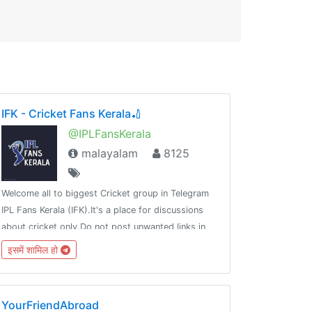
IFK - Cricket Fans Kerala🏏
@IPLFansKerala
malayalam
8125
Welcome all to biggest Cricket group in Telegram
IPL Fans Kerala (IFK).It's a place for discussions
about cricket only.Do not post unwanted links in
this group. Offenders will be banned.Rules👇
इसमें शामिल हो
goo.gl/DW6ELHChannel @Indian_Cricket
YourFriendAbroad