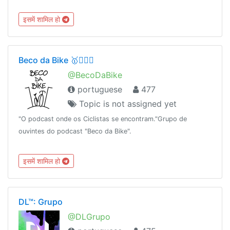
इसमें शामिल हो
Beco da Bike 🥇🚴🏻‍♀️
@BecoDaBike
portuguese
477
Topic is not assigned yet
"O podcast onde os Ciclistas se encontram."Grupo de
ouvintes do podcast "Beco da Bike".
इसमें शामिल हो
DL™: Grupo
@DLGrupo