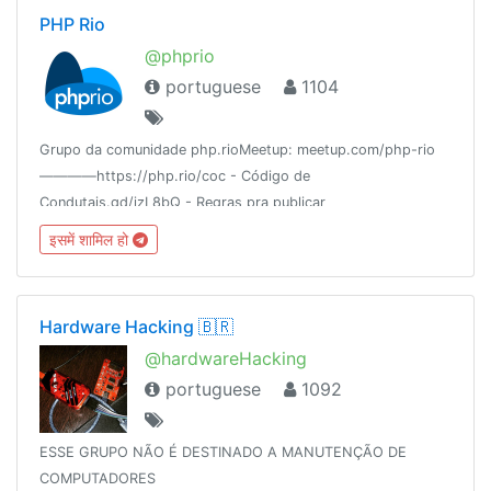
PHP Rio
@phprio
portuguese
1104
Grupo da comunidade php.rioMeetup: meetup.com/php-rio
————https://php.rio/coc - Código de
Condutais.gd/izL8bQ - Regras pra publicar
vagas@ElePHPants Só sobre eles e como
इसमें शामिल हो
conseguir@PHPWomenRJ
Hardware Hacking 🇧🇷
@hardwareHacking
portuguese
1092
ESSE GRUPO NÃO É DESTINADO A MANUTENÇÃO DE
COMPUTADORES