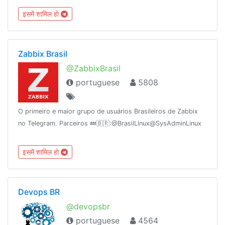
इसमें शामिल हो
Zabbix Brasil
@ZabbixBrasil
portuguese
5808
O primeiro e maior grupo de usuários Brasileiros de Zabbix
no Telegram. Parceiros 💤🇧🇷:@BrasilLinux@SysAdminLinux
इसमें शामिल हो
Devops BR
@devopsbr
portuguese
4564