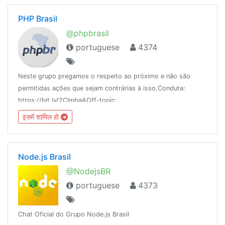
PHP Brasil
@phpbrasil
portuguese
4374
Neste grupo pregamos o respeito ao próximo e não são
permitidas ações que sejam contrárias à isso.Conduta:
https://bit.ly/2CImbaAOff-topic:
https://t.me/wwwdevofftopicBlog: https://medium.com/php-
इसमें शामिल हो
brasilDúvidas entre em contato com um adm.
Node.js Brasil
@NodejsBR
portuguese
4373
Chat Oficial do Grupo Node.js Brasil