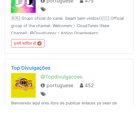
portuguese
475
🇧🇷| Grupo oficial do canal. Sejam bem vindos!🇺🇸| Official
group of the channel. Welcome!👉 CloudTunes (New
Channel): @Cloudtunes👉 Antigo Downleakers:
@Downleakers
इसमें शामिल हो
Top Divulgações
@Topdivulgacoes
portuguese
452
Bienvenido aquí eres libre de publicar enlaces ya sean de
grupos o canales telegram etc...Bem-vindo aqui são livres
para postar links ambos os grupos ou canais telegrama etc
... 👇Parceiros👇 @Cineplay
इसमें शामिल हो