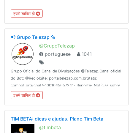
इसमें शामिल हो
📢 Grupo Telezap 🚀
@GrupoTelezap
portuguese
1041
Grupo Oficial do Canal de Divulgações @Telezap.Canal oficial
do Bot: @RedlolSite: portaltelezap.com.brStats:
combot.org/chat/-1001045657241- Suporte- Notícias sobre
o Telegram- Canais e Grupos LimposRecomendações:
इसमें शामिल हो
@EncontreAqui
TIM BETA: dicas e ajudas. Plano Tim Beta
@timbeta