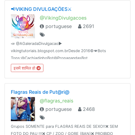
📢VIKING DIVULGAÇÕES⚔
@VikingDivulgacoes
portuguese
2691
📣 @AGaleradaDivulgacao►
vikingtutoriais.blogspot.com.brDesde 2016©💋Bots
Tops:@CachiadinhoBot@PropagandasBot
इसमें शामिल हो
Flagras Reais de Put@ri@
@flagras_reais
portuguese
2468
Grupos SOMENTE para FLAGRAS REAIS DE SEXO!!❌ SEM
FOTO DO PAU !!!❌ CP / ZOO / GORE (BAN)❌ PROIBIDO