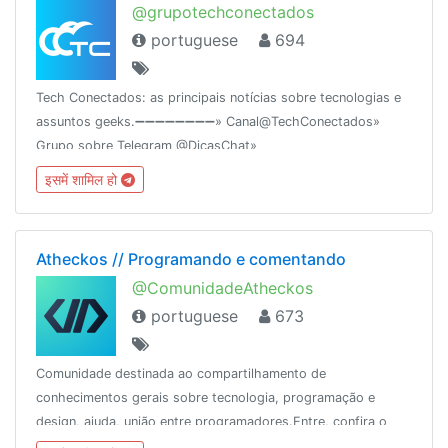
@grupotechconectados
portuguese
694
Tech Conectados: as principais notícias sobre tecnologias e
assuntos geeks.➖➖➖➖➖➖➖➖» Canal@TechConectados»
Grupo sobre Telegram @DicasChat»
Rankingcombot.org/chat/-1001026262621Criado em
इसमें शामिल हो
18/12/15Baidu.exe
Atheckos // Programando e comentando
@ComunidadeAtheckos
portuguese
673
Comunidade destinada ao compartilhamento de
conhecimentos gerais sobre tecnologia, programação e
design, ajuda, união entre programadores.Entre, confira o
atheckos e compartilhe seus conhecimentos// 08/2018🤝