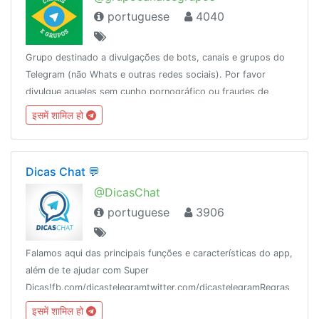
portuguese
4040
Grupo destinado a divulgações de bots, canais e grupos do
Telegram (não Whats e outras redes sociais). Por favor
divulgue aqueles sem cunho pornográfico ou fraudes de
cartões, créditos de operadoras e cia.
इसमें शामिल हो
Dicas Chat 💬
@DicasChat
portuguese
3906
Falamos aqui das principais funções e características do app,
além de te ajudar com Super
Dicas!fb.com/dicastelegramtwitter.com/dicastelegramRegras
do grupo: https://telegra.ph/Regras-DicasChat-10-
इसमें शामिल हो