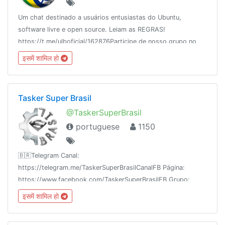
Um chat destinado a usuários entusiastas do Ubuntu,
software livre e open source. Leiam as REGRAS!
https://t.me/ulboficial/162876Participe de nosso grupo no
facebook
इसमें शामिल हो
https://www.facebook.com/groups/ubuntulinuxbrasil/
Tasker Super Brasil
@TaskerSuperBrasil
portuguese
1150
🇧🇷Telegram Canal:
https://telegram.me/TaskerSuperBrasilCanalFB Página:
https://www.facebook.com/TaskerSuperBrasilFB Grupo:
https://www.facebook.com/groups/TaskerSuperBrasilYouTube:
इसमें शामिल हो
https://www.youtube.com/c/TaskerSuperBrasil🇧🇷