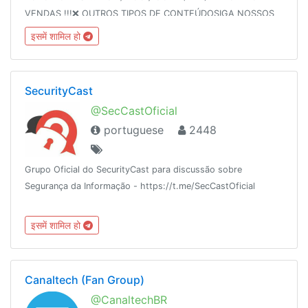
VENDAS !!!❌ OUTROS TIPOS DE CONTEÚDOSIGA NOSSOS
GRUPOS: TRANS » @trans_pauzudasFLAGRAS »
इसमें शामिल हो
@flagras_reais
SecurityCast
@SecCastOficial
portuguese
2448
Grupo Oficial do SecurityCast para discussão sobre
Segurança da Informação - https://t.me/SecCastOficial
इसमें शामिल हो
Canaltech (Fan Group)
@CanaltechBR