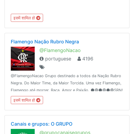
इसमें शामिल हो
Flamengo Nação Rubro Negra
@FlamengoNacao
portuguese
4196
@FlamengoNacao Grupo destinado a todos da Nação Rubro
Negra. Do Maior Time, da Maior Torcida. Uma vez Flamengo,
Flamengo até morrer. Raça, Amor e Paixão. ⚫️🔴⚫️🔴⚫️🔴SRN!
इसमें शामिल हो
Canais e grupos: O GRUPO
@grupocanaisegrupos