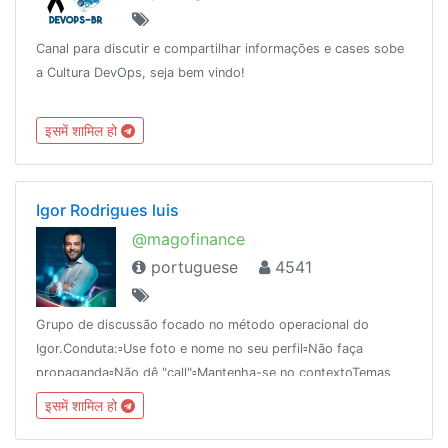
Canal para discutir e compartilhar informações e cases sobe
a Cultura DevOps, seja bem vindo!
इसमें शामिल हो
Igor Rodrigues luis
@magofinance
portuguese
4541
Grupo de discussão focado no método operacional do
Igor.Conduta:▫️Use foto e nome no seu perfil▫️Não faça
propaganda▫️Não dê "call"▫️Mantenha-se no contextoTemas
proibidos:▫️Corretoras▫️Criptomoedas ▫️Forex
इसमें शामिल हो