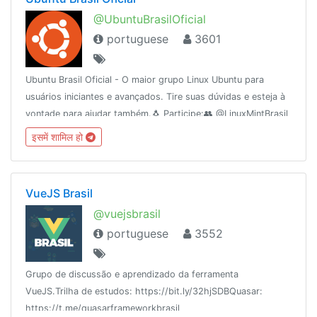
@UbuntuBrasilOficial
portuguese
3601
Ubuntu Brasil Oficial - O maior grupo Linux Ubuntu para
usuários iniciantes e avançados. Tire suas dúvidas e esteja à
vontade para ajudar também.🐧 Participe:👥 @LinuxMintBrasil
👥 @terminalgnulinux👥 @shellscript_x📢 @UbuntuBrasil
इसमें शामिल हो
(canal)
VueJS Brasil
@vuejsbrasil
portuguese
3552
Grupo de discussão e aprendizado da ferramenta
VueJS.Trilha de estudos: https://bit.ly/32hjSDBQuasar:
https://t.me/quasarframeworkbrasil