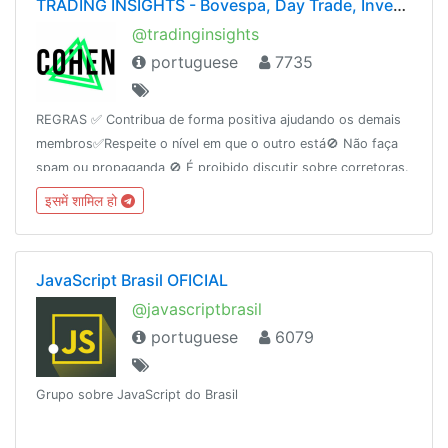
TRADING INSIGHTS - Bovespa, Day Trade, Investimentos (Rodrigo Cohen)
@tradinginsights
portuguese
7735
REGRAS ✅ Contribua de forma positiva ajudando os demais
membros✅Respeite o nível em que o outro está🚫 Não faça
spam ou propaganda 🚫 É proibido discutir sobre corretoras.
O grupo não é suporte ou ouvidoria. Site:
इसमें शामिल हो
http://rodrigocohen.com.br
JavaScript Brasil OFICIAL
@javascriptbrasil
portuguese
6079
Grupo sobre JavaScript do Brasil