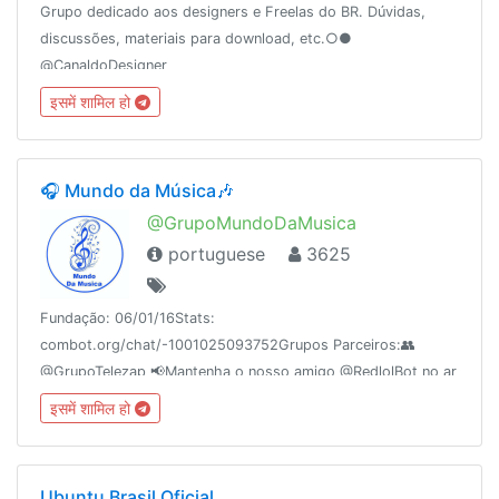
Grupo dedicado aos designers e Freelas do BR. Dúvidas,
discussões, materiais para download, etc.○●
@CanaldoDesigner
इसमें शामिल हो
🎧 Mundo da Música🎶
@GrupoMundoDaMusica
portuguese
3625
Fundação: 06/01/16Stats:
combot.org/chat/-1001025093752Grupos Parceiros:👥
@GrupoTelezap 📢Mantenha o nosso amigo @RedlolBot no ar
🌐 apoia.se/redetelezap
इसमें शामिल हो
Ubuntu Brasil Oficial