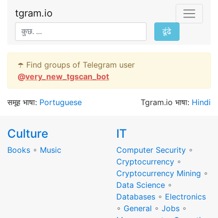
tgram.io
ढूंढे
☂️ Find groups of Telegram user
@
very_new_tgscan_bot
समूह भाषा:
Portuguese
Tgram.io भाषा:
Hindi
Culture
IT
Books
∘
Music
Computer Security
∘
Cryptocurrency
∘
Cryptocurrency Mining
∘
Data Science
∘
Databases
∘
Electronics
∘
General
∘
Jobs
∘