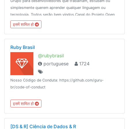
Grupo para desenvolvedores que trabalham, estudam ou
simplesmente querem aprender qualquer linguagem ou
tecnologia. Todos serão bem vindos.Canal do Projeto Open
Source (DevBot) do grupo:https://t.me/projetodevelopers
इसमें शामिल हो
Ruby Brasil
@rubybrasil
portuguese
1724
Nosso Código de Conduta: https://github.com/guru-
br/code-of-conduct
इसमें शामिल हो
[DS & R] Ciência de Dados & R