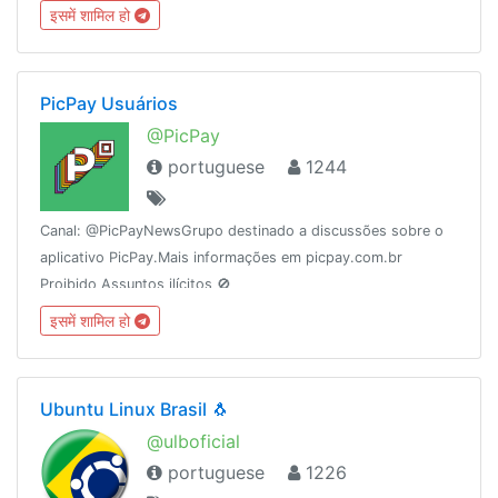
@WhatsUp_Mod (MOD)🎨 @WhatsUp_Themes (TEMAS)
इसमें शामिल हो
PicPay Usuários
@PicPay
portuguese
1244
Canal: @PicPayNewsGrupo destinado a discussões sobre o
aplicativo PicPay.Mais informações em picpay.com.br
Proibido Assuntos ilícitos 🚫
इसमें शामिल हो
Ubuntu Linux Brasil 🐧
@ulboficial
portuguese
1226