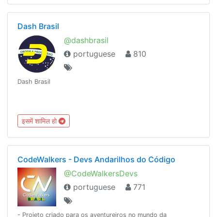
Dash Brasil
@dashbrasil
portuguese
810
Dash Brasil
इसमें शामिल हो
CodeWalkers - Devs Andarilhos do Código
@CodeWalkersDevs
portuguese
771
- Projeto criado para os aventureiros no mundo da