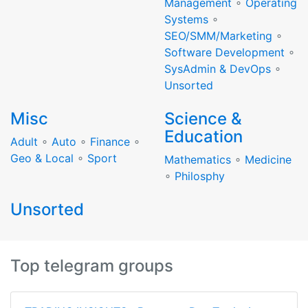
Management
∘
Operating
Systems
∘
SEO/SMM/Marketing
∘
Software Development
∘
SysAdmin & DevOps
∘
Unsorted
Misc
Science &
Education
Adult
∘
Auto
∘
Finance
∘
Geo & Local
∘
Sport
Mathematics
∘
Medicine
∘
Philosphy
Unsorted
Top telegram groups