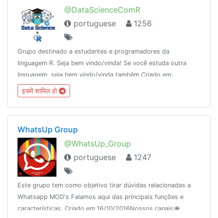
@DataScienceComR
portuguese
1256
Grupo destinado a estudantes e programadores da
linguagem R. Seja bem vindo/vinda! Se você estuda outra
linguagem, seja bem vindo/vinda também.Criado em:
01/10/2018 Veja mais em:
इसमें शामिल हो
https://datasciencecomr.netlify.com/static/about
WhatsUp Group
@WhatsUp_Group
portuguese
1247
Este grupo tem como objetivo tirar dúvidas relacionadas a
Whatsapp MOD's Falamos aqui das principais funções e
características. Criado em 16/10/2016Nossos canais:🌐