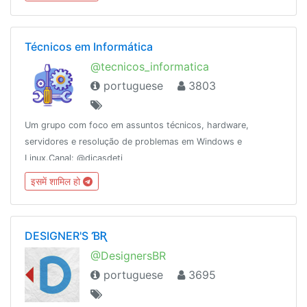
05Conheça também o podcast @DicasTeleCast! 😉
Técnicos em Informática
@tecnicos_informatica
portuguese
3803
Um grupo com foco em assuntos técnicos, hardware,
servidores e resolução de problemas em Windows e
Linux.Canal: @dicasdeti
इसमें शामिल हो
DESIGNER'S ƁƦ
@DesignersBR
portuguese
3695