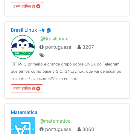
इसमें शामिल हो
Brasil Linux ~# 🏠
@BrasilLinux
portuguese
3207
🇧🇷🐧 O primeiro e grande grupo sobre LINUX do Telegram,
que temos como base o S.O. GNU/Linux, que vai de usuários
iniciantes / avançados!Vejam nossos
parceiros:http://urele.com/parceirosDesde: 16/11/2015
इसमें शामिल हो
Matemática
@matematica
portuguese
3060