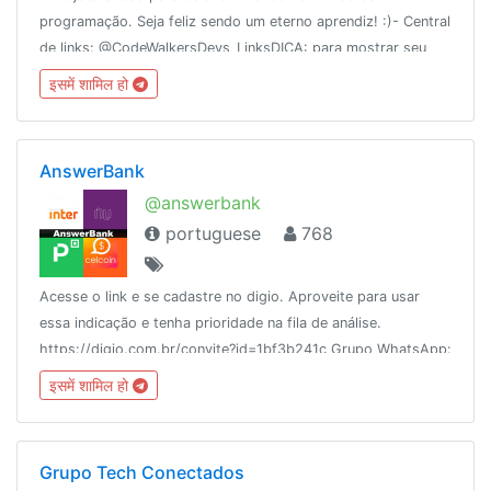
programação. Seja feliz sendo um eterno aprendiz! :)- Central
de links: @CodeWalkersDevs_LinksDICA: para mostrar seu
código, use ghostbin.co ou use o modo inline do
इसमें शामिल हो
@makepastebot.
AnswerBank
@answerbank
portuguese
768
Acesse o link e se cadastre no digio. Aproveite para usar
essa indicação e tenha prioridade na fila de análise.
https://digio.com.br/convite?id=1bf3b241c Grupo WhatsApp:
https://chat.whatsapp.com/DLu1tOKkX3J03B4cInnJP5http://www.p
इसमें शामिल हो
ZG9W
Grupo Tech Conectados