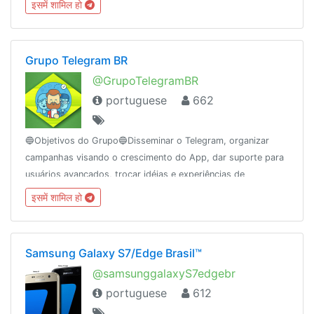
इसमें शामिल हो
Parceria@TIDadepressaoOficial
Grupo Telegram BR
@GrupoTelegramBR
portuguese
662
🔵Objetivos do Grupo🔵Disseminar o Telegram, organizar
campanhas visando o crescimento do App, dar suporte para
usuários avançados, trocar idéias e experiências de
tecnologia, agregando usuários pela interação.REGRAS👉
इसमें शामिल हो
https://t.me/GrupoTelegramBR/434
Samsung Galaxy S7/Edge Brasil™
@samsunggalaxyS7edgebr
portuguese
612