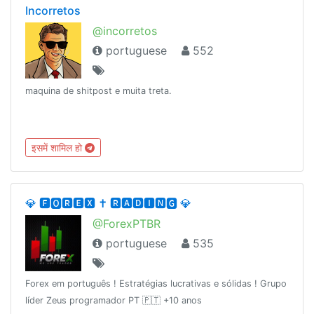
Incorretos
@incorretos
portuguese
552
maquina de shitpost e muita treta.
इसमें शामिल हो
💎 🅵🅾️🆁🅴🆇 ✝️ 🆁🅰️🅳🅸🅽🅶 💎
@ForexPTBR
portuguese
535
Forex em português ! Estratégias lucrativas e sólidas ! Grupo
líder Zeus programador PT 🇵🇹 +10 anos