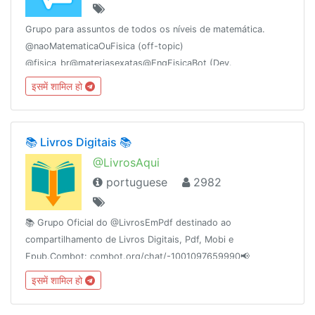
Grupo para assuntos de todos os níveis de matemática.
@naoMatematicaOuFisica (off-topic)
@fisica_br@materiasexatas@EngFisicaBot (Dev.
@DaltonFelipe)@sugeridos@pt_br@biblioteca1@matematicaemPDF@ProjetoAgathaEdu@fisicaufma@mathchallenges
इसमें शामिल हो
📚 Livros Digitais 📚
@LivrosAqui
portuguese
2982
📚 Grupo Oficial do @LivrosEmPdf destinado ao
compartilhamento de Livros Digitais, Pdf, Mobi e
Epub.Combot: combot.org/chat/-1001097659990📢
@AudioLivros👥 @MundoDaMusica👥 @RedeTelezap👥
इसमें शामिल हो
@OlhoDeDeus Fundação dia: 16/11/2016