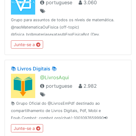
portuguese
3.060
Grupo para assuntos de todos os níveis de matemática.
@naoMatematicaOuFisica (off-topic)
@fisica_br@materiasexatas@EngFisicaBot (Dev.
@DaltonFelipe)@sugeridos@pt_br@biblioteca1@matematicaemPDF@ProjetoAgathaEdu@fisicaufma@mathchallenges
Junte-se a
📚 Livros Digitais 📚
@LivrosAqui
portuguese
2.982
📚 Grupo Oficial do @LivrosEmPdf destinado ao
compartilhamento de Livros Digitais, Pdf, Mobi e
Epub.Combot: combot.org/chat/-1001097659990📢
@AudioLivros👥 @MundoDaMusica👥 @RedeTelezap👥
Junte-se a
@OlhoDeDeus Fundação dia: 16/11/2016