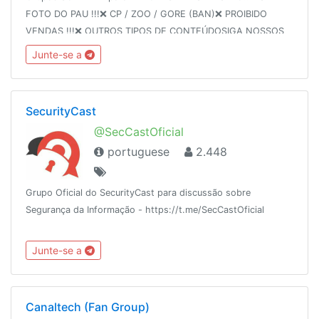
FOTO DO PAU !!!❌ CP / ZOO / GORE (BAN)❌ PROIBIDO
VENDAS !!!❌ OUTROS TIPOS DE CONTEÚDOSIGA NOSSOS
GRUPOS: TRANS » @trans_pauzudasFLAGRAS »
Junte-se a
@flagras_reais
SecurityCast
@SecCastOficial
portuguese
2.448
Grupo Oficial do SecurityCast para discussão sobre
Segurança da Informação - https://t.me/SecCastOficial
Junte-se a
Canaltech (Fan Group)