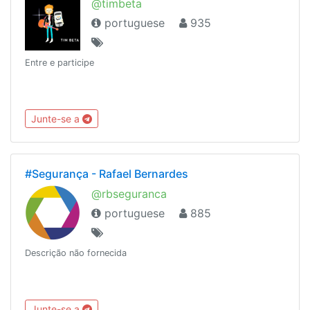
@timbeta
portuguese
935
Entre e participe
Junte-se a
#Segurança - Rafael Bernardes
@rbseguranca
portuguese
885
Descrição não fornecida
Junte-se a