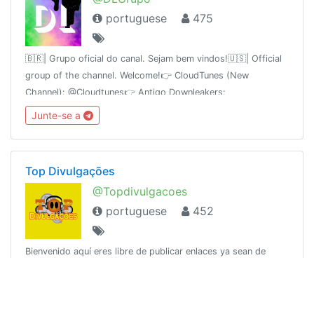
portuguese
475
🇧🇷| Grupo oficial do canal. Sejam bem vindos!🇺🇸| Official
group of the channel. Welcome!👉 CloudTunes (New
Channel): @Cloudtunes👉 Antigo Downleakers:
@Downleakers
Junte-se a
Top Divulgações
@Topdivulgacoes
portuguese
452
Bienvenido aquí eres libre de publicar enlaces ya sean de
grupos o canales telegram etc...Bem-vindo aqui são livres
para postar links ambos os grupos ou canais telegrama etc
... 👇Parceiros👇 @Cineplay
Junte-se a