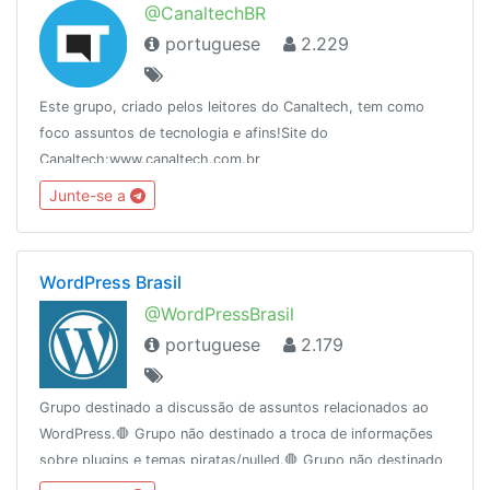
@CanaltechBR
portuguese
2.229
Este grupo, criado pelos leitores do Canaltech, tem como
foco assuntos de tecnologia e afins!Site do
Canaltech:www.canaltech.com.br
Junte-se a
WordPress Brasil
@WordPressBrasil
portuguese
2.179
Grupo destinado a discussão de assuntos relacionados ao
WordPress.🛑 Grupo não destinado a troca de informações
sobre plugins e temas piratas/nulled.🛑 Grupo não destinado
a propagandas e afins🛑 Este não é um grupo de