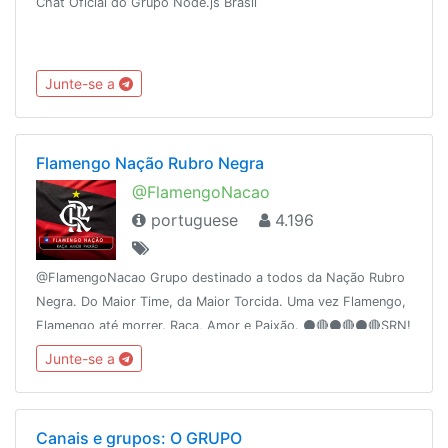
Chat Oficial do Grupo Node.js Brasil
Junte-se a
Flamengo Nação Rubro Negra
@FlamengoNacao
portuguese
4.196
@FlamengoNacao Grupo destinado a todos da Nação Rubro
Negra. Do Maior Time, da Maior Torcida. Uma vez Flamengo,
Flamengo até morrer. Raça, Amor e Paixão. ⚫️🔴⚫️🔴⚫️🔴SRN!
Junte-se a
Canais e grupos: O GRUPO