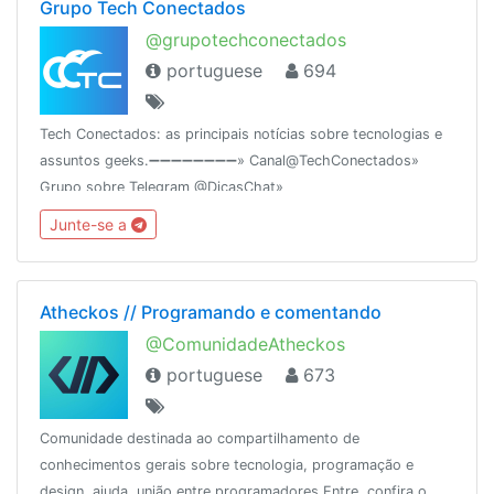
Grupo Tech Conectados
@grupotechconectados
portuguese
694
Tech Conectados: as principais notícias sobre tecnologias e
assuntos geeks.➖➖➖➖➖➖➖➖» Canal@TechConectados»
Grupo sobre Telegram @DicasChat»
Rankingcombot.org/chat/-1001026262621Criado em
Junte-se a
18/12/15Baidu.exe
Atheckos // Programando e comentando
@ComunidadeAtheckos
portuguese
673
Comunidade destinada ao compartilhamento de
conhecimentos gerais sobre tecnologia, programação e
design, ajuda, união entre programadores.Entre, confira o