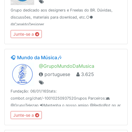
Grupo dedicado aos designers e Freelas do BR. Dúvidas,
discussões, materiais para download, etc.○●
@CanaldoDesigner
Junte-se a
🎧 Mundo da Música🎶
@GrupoMundoDaMusica
portuguese
3.625
Fundação: 06/01/16Stats:
combot.org/chat/-1001025093752Grupos Parceiros:👥
@GrupoTelezap 📢Mantenha o nosso amigo @RedlolBot no ar
🌐 apoia.se/redetelezap
Junte-se a