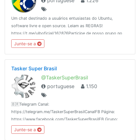
portuguese
1.226
Um chat destinado a usuários entusiastas do Ubuntu,
software livre e open source. Leiam as REGRAS!
https://t.me/ulboficial/162876Participe de nosso grupo no
facebook
Junte-se a
https://www.facebook.com/groups/ubuntulinuxbrasil/
Tasker Super Brasil
@TaskerSuperBrasil
portuguese
1.150
🇧🇷Telegram Canal:
https://telegram.me/TaskerSuperBrasilCanalFB Página:
https://www.facebook.com/TaskerSuperBrasilFB Grupo:
https://www.facebook.com/groups/TaskerSuperBrasilYouTube:
Junte-se a
https://www.youtube.com/c/TaskerSuperBrasil🇧🇷