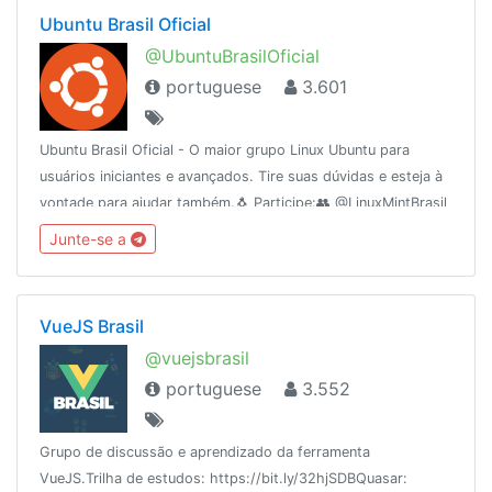
Ubuntu Brasil Oficial
@UbuntuBrasilOficial
portuguese
3.601
Ubuntu Brasil Oficial - O maior grupo Linux Ubuntu para
usuários iniciantes e avançados. Tire suas dúvidas e esteja à
vontade para ajudar também.🐧 Participe:👥 @LinuxMintBrasil
👥 @terminalgnulinux👥 @shellscript_x📢 @UbuntuBrasil
Junte-se a
(canal)
VueJS Brasil
@vuejsbrasil
portuguese
3.552
Grupo de discussão e aprendizado da ferramenta
VueJS.Trilha de estudos: https://bit.ly/32hjSDBQuasar: