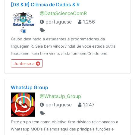
[DS & R] Ciência de Dados & R
@DataScienceComR
portuguese
1.256
Grupo destinado a estudantes e programadores da
linguagem R. Seja bem vindo/vinda! Se você estuda outra
linguagem, seja bem vindo/vinda também.Criado em:
01/10/2018 Veja mais em:
Junte-se a
https://datasciencecomr.netlify.com/static/about
WhatsUp Group
@WhatsUp_Group
portuguese
1.247
Este grupo tem como objetivo tirar dúvidas relacionadas a
Whatsapp MOD's Falamos aqui das principais funções e