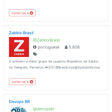
Junte-se a
Zabbix Brasil
@ZabbixBrasil
portuguese
5.808
O primeiro e maior grupo de usuários Brasileiros de Zabbix
no Telegram. Parceiros 💤🇧🇷:@BrasilLinux@SysAdminLinux
Junte-se a
Devops BR
@devopsbr