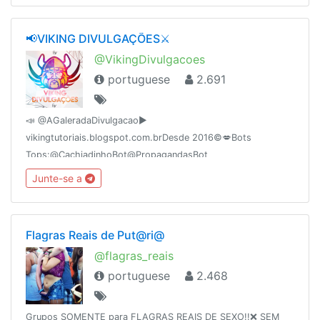
📢VIKING DIVULGAÇÕES⚔
@VikingDivulgacoes
portuguese
2.691
📣 @AGaleradaDivulgacao►
vikingtutoriais.blogspot.com.brDesde 2016©💋Bots
Tops:@CachiadinhoBot@PropagandasBot
Junte-se a
Flagras Reais de Put@ri@
@flagras_reais
portuguese
2.468
Grupos SOMENTE para FLAGRAS REAIS DE SEXO!!❌ SEM