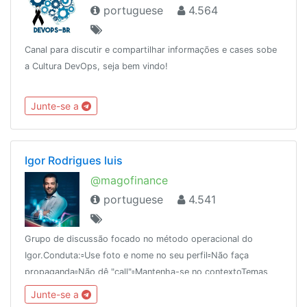
portuguese
4.564
Canal para discutir e compartilhar informações e cases sobe
a Cultura DevOps, seja bem vindo!
Junte-se a
Igor Rodrigues luis
@magofinance
portuguese
4.541
Grupo de discussão focado no método operacional do
Igor.Conduta:▫️Use foto e nome no seu perfil▫️Não faça
propaganda▫️Não dê "call"▫️Mantenha-se no contextoTemas
proibidos:▫️Corretoras▫️Criptomoedas ▫️Forex
Junte-se a