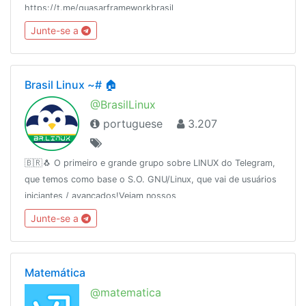
https://t.me/quasarframeworkbrasil
Junte-se a
Brasil Linux ~# 🏠
@BrasilLinux
portuguese
3.207
🇧🇷🐧 O primeiro e grande grupo sobre LINUX do Telegram,
que temos como base o S.O. GNU/Linux, que vai de usuários
iniciantes / avançados!Vejam nossos
parceiros:http://urele.com/parceirosDesde: 16/11/2015
Junte-se a
Matemática
@matematica