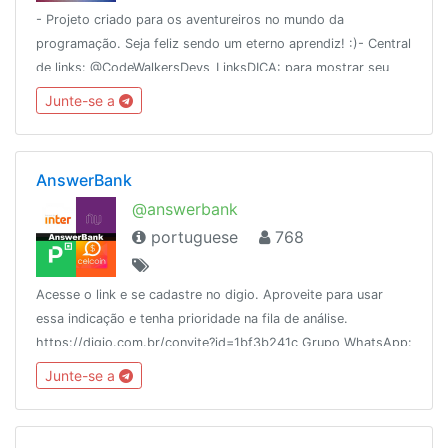
- Projeto criado para os aventureiros no mundo da
programação. Seja feliz sendo um eterno aprendiz! :)- Central
de links: @CodeWalkersDevs_LinksDICA: para mostrar seu
código, use ghostbin.co ou use o modo inline do
Junte-se a
@makepastebot.
AnswerBank
@answerbank
portuguese
768
Acesse o link e se cadastre no digio. Aproveite para usar
essa indicação e tenha prioridade na fila de análise.
https://digio.com.br/convite?id=1bf3b241c Grupo WhatsApp:
https://chat.whatsapp.com/DLu1tOKkX3J03B4cInnJP5http://www.p
Junte-se a
ZG9W