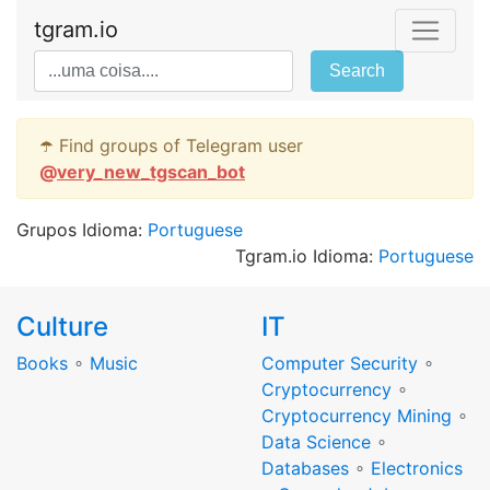
tgram.io
Search
☂️ Find groups of Telegram user
@
very_new_tgscan_bot
Grupos Idioma:
Portuguese
Tgram.io Idioma:
Portuguese
Culture
IT
Books
∘
Music
Computer Security
∘
Cryptocurrency
∘
Cryptocurrency Mining
∘
Data Science
∘
Databases
∘
Electronics