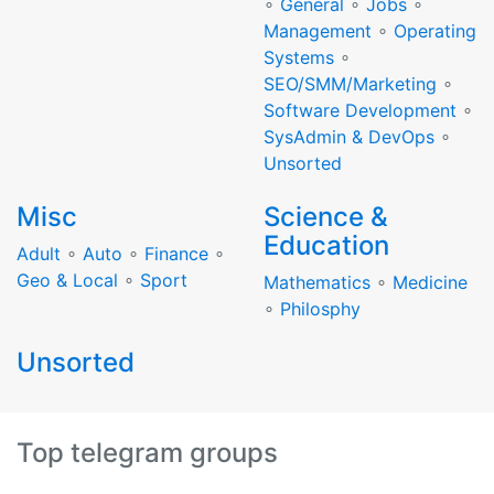
∘
General
∘
Jobs
∘
Management
∘
Operating
Systems
∘
SEO/SMM/Marketing
∘
Software Development
∘
SysAdmin & DevOps
∘
Unsorted
Misc
Science &
Education
Adult
∘
Auto
∘
Finance
∘
Geo & Local
∘
Sport
Mathematics
∘
Medicine
∘
Philosphy
Unsorted
Top telegram groups