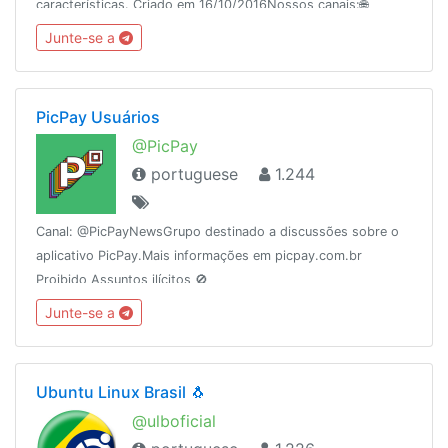
características. Criado em 16/10/2016Nossos canais:🌐
@WhatsUp_Mod (MOD)🎨 @WhatsUp_Themes (TEMAS)
Junte-se a
PicPay Usuários
@PicPay
portuguese
1.244
Canal: @PicPayNewsGrupo destinado a discussões sobre o
aplicativo PicPay.Mais informações em picpay.com.br
Proibido Assuntos ilícitos 🚫
Junte-se a
Ubuntu Linux Brasil 🐧
@ulboficial