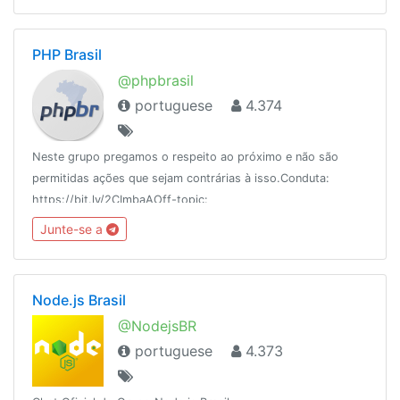
PHP Brasil
@phpbrasil
portuguese
4.374
Neste grupo pregamos o respeito ao próximo e não são
permitidas ações que sejam contrárias à isso.Conduta:
https://bit.ly/2CImbaAOff-topic:
https://t.me/wwwdevofftopicBlog: https://medium.com/php-
Junte-se a
brasilDúvidas entre em contato com um adm.
Node.js Brasil
@NodejsBR
portuguese
4.373