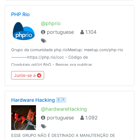
PHP Rio
@phprio
portuguese
1.104
Grupo da comunidade php.rioMeetup: meetup.com/php-rio
————https://php.rio/coc - Código de
Condutais.gd/izL8bQ - Regras pra publicar
vagas@ElePHPants Só sobre eles e como
Junte-se a
conseguir@PHPWomenRJ
Hardware Hacking 🇧🇷
@hardwareHacking
portuguese
1.092
ESSE GRUPO NÃO É DESTINADO A MANUTENÇÃO DE