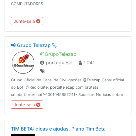
COMPUTADORES
Junte-se a
📢 Grupo Telezap 🚀
@GrupoTelezap
portuguese
1.041
Grupo Oficial do Canal de Divulgações @Telezap.Canal oficial
do Bot: @RedlolSite: portaltelezap.com.brStats:
combot.org/chat/-1001045657241- Suporte- Notícias sobre
o Telegram- Canais e Grupos LimposRecomendações:
Junte-se a
@EncontreAqui
TIM BETA: dicas e ajudas. Plano Tim Beta