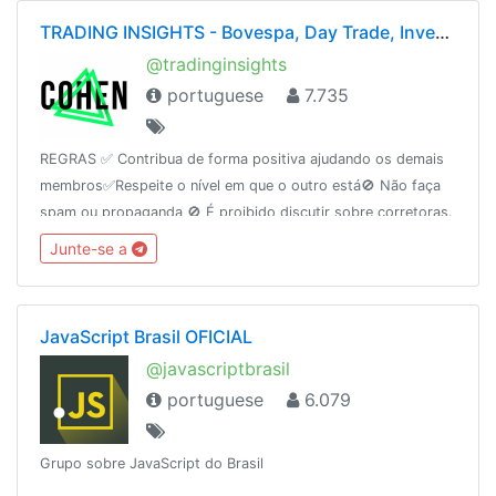
TRADING INSIGHTS - Bovespa, Day Trade, Investimentos (Rodrigo Cohen)
@tradinginsights
portuguese
7.735
REGRAS ✅ Contribua de forma positiva ajudando os demais
membros✅Respeite o nível em que o outro está🚫 Não faça
spam ou propaganda 🚫 É proibido discutir sobre corretoras.
O grupo não é suporte ou ouvidoria. Site:
Junte-se a
http://rodrigocohen.com.br
JavaScript Brasil OFICIAL
@javascriptbrasil
portuguese
6.079
Grupo sobre JavaScript do Brasil