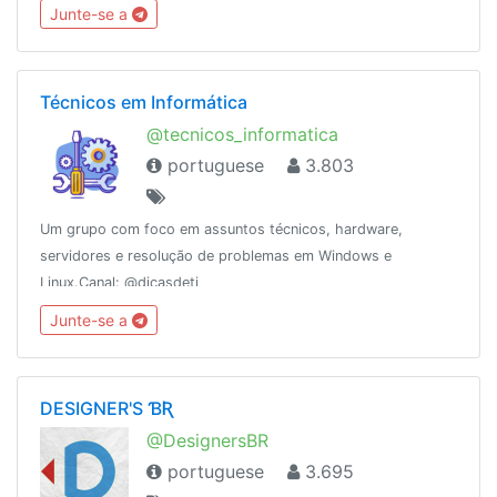
do grupo: https://telegra.ph/Regras-DicasChat-10-
Junte-se a
05Conheça também o podcast @DicasTeleCast! 😉
Técnicos em Informática
@tecnicos_informatica
portuguese
3.803
Um grupo com foco em assuntos técnicos, hardware,
servidores e resolução de problemas em Windows e
Linux.Canal: @dicasdeti
Junte-se a
DESIGNER'S ƁƦ
@DesignersBR
portuguese
3.695