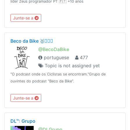
líder Zeus programador PT 🇵🇹 +10 anos
Junte-se a
Beco da Bike 🥇🚴🏻‍♀️
@BecoDaBike
portuguese
477
Topic is not assigned yet
"O podcast onde os Ciclistas se encontram."Grupo de
ouvintes do podcast "Beco da Bike".
Junte-se a
DL™: Grupo
@DLGrupo