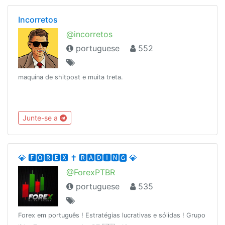
Incorretos
@incorretos
portuguese
552
maquina de shitpost e muita treta.
Junte-se a
💎 🅵🅾️🆁🅴🆇 ✝️ 🆁🅰️🅳🅸🅽🅶 💎
@ForexPTBR
portuguese
535
Forex em português ! Estratégias lucrativas e sólidas ! Grupo