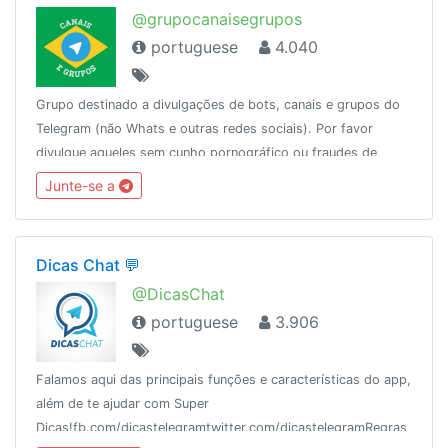
@grupocanaisegrupos
portuguese
4.040
Grupo destinado a divulgações de bots, canais e grupos do
Telegram (não Whats e outras redes sociais). Por favor
divulgue aqueles sem cunho pornográfico ou fraudes de
cartões, créditos de operadoras e cia.
Junte-se a
Dicas Chat 💬
@DicasChat
portuguese
3.906
Falamos aqui das principais funções e características do app,
além de te ajudar com Super
Dicas!fb.com/dicastelegramtwitter.com/dicastelegramRegras