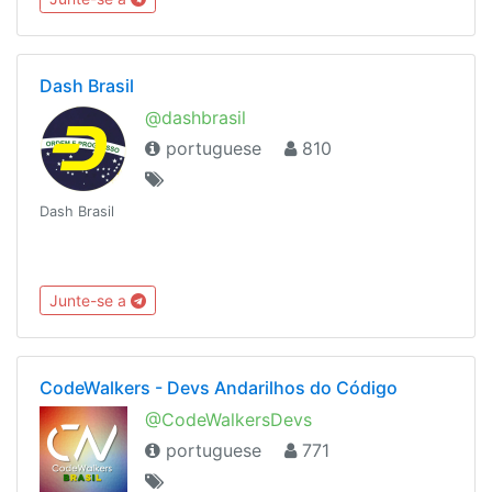
Dash Brasil
@dashbrasil
portuguese
810
Dash Brasil
Junte-se a
CodeWalkers - Devs Andarilhos do Código
@CodeWalkersDevs
portuguese
771