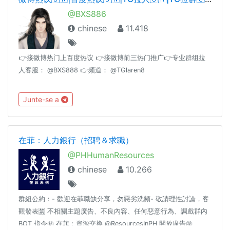
@BXS886
chinese
11.418
👉接微博热门上百度热议 👉接微博前三热门推广👉专业群组拉
人客服： @BXS888 👉频道： @TGlaren8
Junte-se a
在菲：人力銀行（招聘＆求職）
@PHHumanResources
chinese
10.266
群組公約：- 歡迎在菲職缺分享，勿惡劣洗頻- 敬請理性討論，客
觀發表🈲 不相關主題廣告、不良內容、任何惡意行為、調戲群內
BOT 指令㊙️ 在菲：資源交換 @ResourcesInPH 開放廣告㊙️