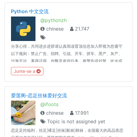
Python 中文交流
@pythonzh
chinese
21.747
分享心得，共同进步进群请认真阅读置顶信息加入即视为您遵守
以下规则：禁止广告、招聘、引战、开车、拼车、黑产、灰产、
过激言论、离题话题、作弊及有偿任务，将警告或封禁。吹水或
编程起步请移步： @coder_ot本群使用 SCP-079，相关 SPAM
Junte-se a
处理标准请见：https://scp-079.org/rule长段代码请使用
pastebin 展示误封申诉： @SCP_079_TICKET_BOT友情联盟：
@coderzh
爱莲阁-恋足丝袜爱好交流
@ifoots
chinese
17.991
Topic is not assigned yet
恋足足控福利，丝足|裸足|丝袜|船袜|棉袜，全国最大的高品质恋