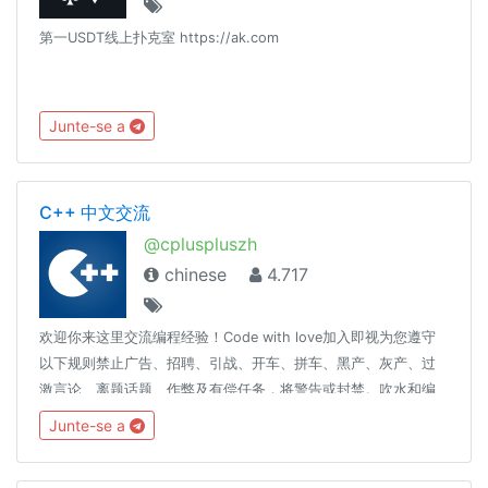
第一USDT线上扑克室 https://ak.com
Junte-se a
C++ 中文交流
@cpluspluszh
chinese
4.717
欢迎你来这里交流编程经验！Code with love加入即视为您遵守
以下规则禁止广告、招聘、引战、开车、拼车、黑产、灰产、过
激言论、离题话题、作弊及有偿任务，将警告或封禁。吹水和编
程起步请移步： @coder_ot本群使用SCP-079，相关SPAM处理
Junte-se a
标准请见：https://scp-079.org/rule长段代码请使用 pastebin
展示不允许任何形式的 spam误封申诉：