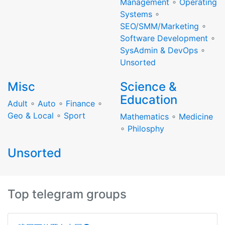
Management
∘
Operating
Systems
∘
SEO/SMM/Marketing
∘
Software Development
∘
SysAdmin & DevOps
∘
Unsorted
Misc
Science &
Education
Adult
∘
Auto
∘
Finance
∘
Geo & Local
∘
Sport
Mathematics
∘
Medicine
∘
Philosphy
Unsorted
Top telegram groups