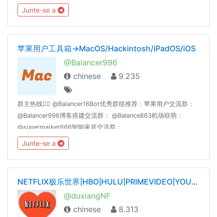
Telegram 繁體中文化 👉 t.me/setlanguage/taiwan同場推薦：★
Junte-se a
在菲：群組指引 @GuideInPH★ 在菲：生活頻道 @LifestyleInPH
苹果用户工具箱→MacOS/Hackintosh/iPadOS/iOS
@Balancer996
chinese
9.235
群主热线👉🏻 @Balancer16Bot优秀群组推荐：苹果用户交流群：
@Balancer996博客搭建交流群： @Balance863机场联萌：
@supermarket666智能家居交流群：
@homeassiant666MacOS/Hackintosh： @justice996Nas交流
Junte-se a
群： @Nas699谷歌云|微软云|阿里云|亚马逊云|各种云☁️交流
群： @Server699分享沉淀： @theguideoftelegram
NETFLIX极乐世界|HBO|HULU|PRIMEVIDEO|YOUTUBE|SPOTIFY|TIDAL|QOBUZ——唯一官网dxnf.xyz
@duxiangNF
chinese
8.313