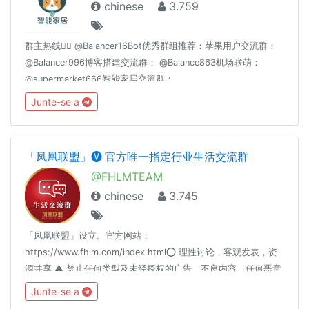
chinese
3.759
群主热线👉🏻 @Balancer16Bot优秀群组推荐：苹果用户交流群：
@Balancer996博客搭建交流群： @Balance863机场联萌：
@supermarket666智能家居交流群：
@homeassiant666MacOS/Hackintosh： @justice996Nas交流
Junte-se a
群： @Nas699谷歌云|微软云|阿里云|亚马逊云|各种云☁️交流
群： @Server699分享沉淀： @theguideoftelegram
「凤凰联盟」🅥 官方唯一指定行业生活交流群
@FHLMTEAM
chinese
3.745
「凤凰联盟」设立。官方网站：
https://www.fhlm.com/index.html⭕️ 理性讨论，客观发表，资
源共享 ⚠️ 禁止任何类型及未经授权的广告、不良内容、任何恶意
行为、调戏群内 BOT 指令 ♻️ 凤凰联盟帮您把手上每位客户资源
Junte-se a
变现，鼠年赚大钱，详情请洽联盟人员 同场推荐：👍👍👍群组引