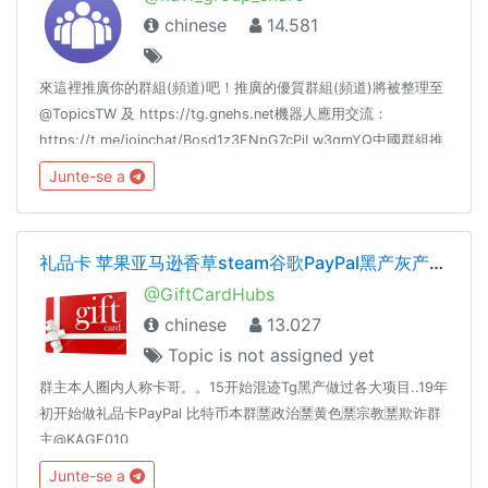
chinese
14.581
來這裡推廣你的群組(頻道)吧！推廣的優質群組(頻道)將被整理至
@TopicsTW 及 https://tg.gnehs.net機器人應用交流：
https://t.me/joinchat/Bosd1z3ENpG7cPjLw3qmYQ中國群組推
廣： @FOCUSTELEGRAMGROUPLINK
Junte-se a
礼品卡 苹果亚马逊香草steam谷歌PayPal黑产灰产暴利
@GiftCardHubs
chinese
13.027
Topic is not assigned yet
群主本人圈内人称卡哥。。15开始混迹Tg黑产做过各大项目..19年
初开始做礼品卡PayPal 比特币本群🈲️政治🈲️黄色🈲️宗教🈲️欺诈群
主@KAGE010
Junte-se a