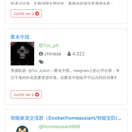
技术讨论等。定期清理无用信息。离题内容请适度通用水群：
@coder_ot附属水群(禁止技术相关，其他与主群一样)：
Junte-se a
https://t.me/joinchat/RcFYxhyr3k0Q2xcwDIubgQ本群禁止广
告、推广、开车、黑产内容，将删除、警告，或封禁。谢谢配合
误封申诉： @SCP_079_TICKET_BOT友情联盟： @code
匿名中国
@Tor_ph
chinese
4.322
资源机器: @Tor_zybot ✅匿名中国，telegram上的公开社群，专
注于海内外高质量资源市场，在匿名中国似乎可以办到任何事❓
Junte-se a
智能家居交流群（Docker/homeassiant/智能安防/自动化/Google）
@homeassiant666