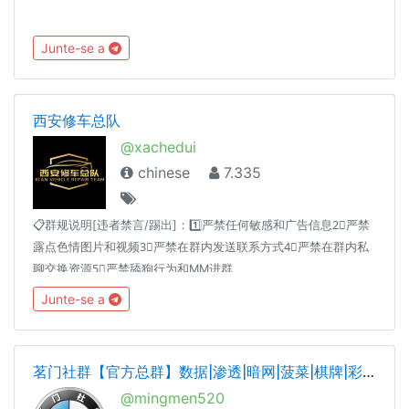
Junte-se a
西安修车总队
@xachedui
chinese
7.335
📋群规说明[违者禁言/踢出]：1️⃣严禁任何敏感和广告信息2⃣严禁
露点色情图片和视频3⃣严禁在群内发送联系方式4⃣严禁在群内私
聊交换资源5⃣严禁舔狗行为和MM进群
Junte-se a
茗门社群【官方总群】数据|渗透|暗网|菠菜|棋牌|彩票|股民|网贷|微信|支付宝|脱库|身份证|引流|SEO|黑帽|担保|营销交流群
@mingmen520