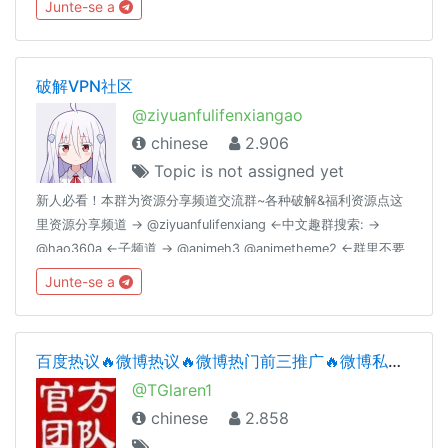
Junte-se a
@hk852_promote 房產租買 @hk852_hse嚴禁:簡體,不法,恐怖,
色情,政治,違反telegram守則聯絡請 pm @hk852_johnny
破解VPN社区
@ziyuanfulifenxiangao
chinese
2.906
Topic is not assigned yet
新人必看！本群为资源分享频道交流群~各种破解&福利资源点这
里资源分享频道 → @ziyuanfulifenxiang ←中文趣群搜索: →
@hao360a ←子频道 → @animeh3 @animetheme2 ←群里不要
发政治言论哦,此为技术交流群（做新时代青年,社会主义接班人，
Junte-se a
德治体美劳全面发展）#Groupregulation 群里不要发有关黄赌毒
的东西点击下载简体中文语言包~：
https://t.me/setlanguage/classic-zh-cn
百度热议🔥微博热议🔥微博热门前三推广🔥微博私信协议🔥拉人/拉群🔥僵尸粉🔥TG拉群🔥TG拉人🔥微博私信协议🔥拉群🔥群拉人微博账号热门🔥电报纸飞机拉人，指定群拉人🔥
@TGlaren1
chinese
2.858