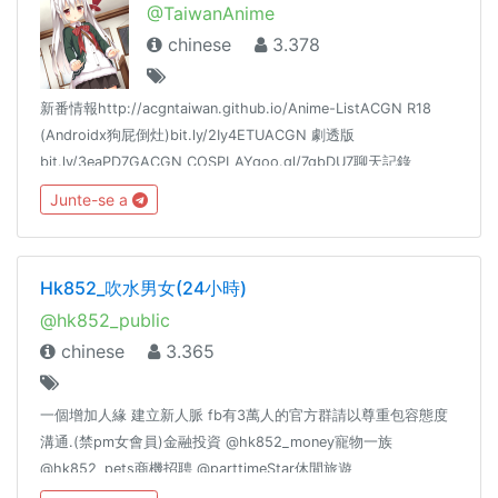
@TaiwanAnime
chinese
3.378
新番情報http://acgntaiwan.github.io/Anime-ListACGN R18
(Androidx狗屁倒灶)bit.ly/2Iy4ETUACGN 劇透版
bit.ly/3eaPD7GACGN COSPLAYgoo.gl/7gbDU7聊天記錄
goo.gl/jr036F對話統計goo.gl/fjlTSo花園推播 @dmhyrss
Junte-se a
Hk852_吹水男女(24小時)
@hk852_public
chinese
3.365
一個增加人緣 建立新人脈 fb有3萬人的官方群請以尊重包容態度
溝通.(禁pm女會員)金融投資 @hk852_money寵物一族
@hk852_pets商機招聘 @parttimeStar休閒旅遊
@hk852_leisure生活健康 @hk852_Life服務推廣