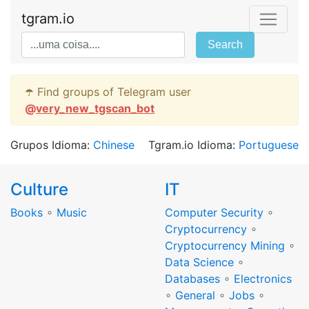
tgram.io
Search
☂️ Find groups of Telegram user
@
very_new_tgscan_bot
Grupos Idioma:
Chinese
Tgram.io Idioma:
Portuguese
Culture
IT
Books
∘
Music
Computer Security
∘
Cryptocurrency
∘
Cryptocurrency Mining
∘
Data Science
∘
Databases
∘
Electronics
∘
General
∘
Jobs
∘