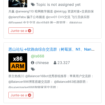
Topic is not assigned yet
共赢 @anwang110 暗网教学频道 @kkktgg 资源对接+交易担保
@pianzifabu 骗子公布频道 @cvv01 CVV交流 飞行员俱乐部
@flyweed 中文交流 @cn1949 唯一群管理： @kkktgg
@fucktgg
Junte-se a
恩山论坛→软路由综合交流群（树莓派、N1、NanoPi、openwrt、Google）
@ls668
chinese
23.327
群主热线👉🏻 @Balancer16Bot优秀群组推荐：苹果用户交流群：
@Balancer996博客搭建交流群： @Balance863机场联萌：
@supermarket666智能家居交流群：
@homeassiant666MacOS/Hackintosh： @justice996Nas交流
Junte-se a
群： @Nas699谷歌云|微软云|阿里云|亚马逊云|各种云☁️交流
群： @Server699分享沉淀： @theguideoftelegram