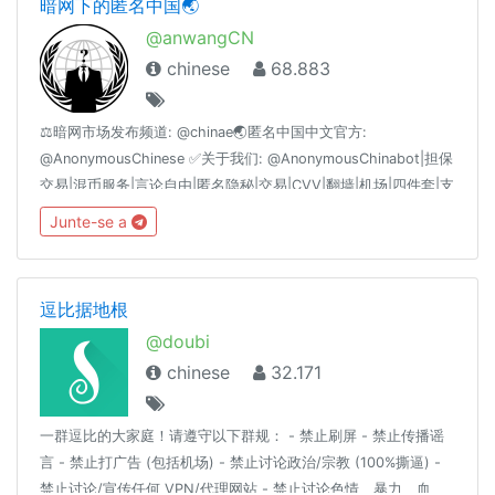
暗网下的匿名中国🌏
@anwangCN
chinese
68.883
⚖️暗网市场发布频道: @chinae🌏匿名中国中文官方:
@AnonymousChinese ✅关于我们: @AnonymousChinabot|担保
交易|混币服务|言论自由|匿名隐秘|交易|CVV|翻墙|机场|四件套|支
付|黑产|黑色|黑客|引流|IT|支付|暗网|BC|QP|CP|菠菜|对公|四件
Junte-se a
套|枪|中文|鉴黄|老司机|SSR|机场|微信|支付宝|比特币|BTC|ETH|
以太坊|频道|群组|偷拍|视频|国产|菲律宾|修车|资源|香港|柬埔
寨|VPN|血腥|主播|刷子|棋牌|货币|网贷
逗比据地根
@doubi
chinese
32.171
一群逗比的大家庭！请遵守以下群规： - 禁止刷屏 - 禁止传播谣
言 - 禁止打广告 (包括机场) - 禁止讨论政治/宗教 (100%撕逼) -
禁止讨论/宣传任何 VPN/代理网站 - 禁止讨论色情、暴力、血