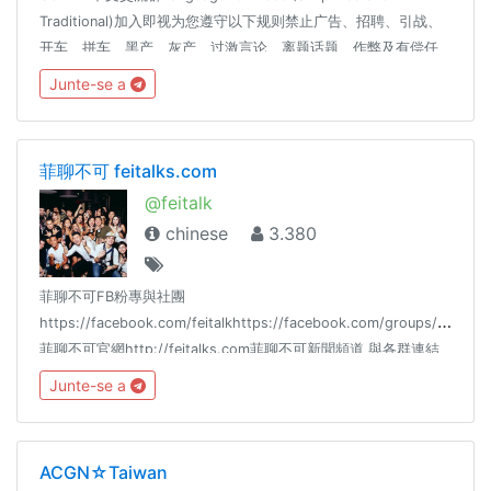
Traditional)加入即视为您遵守以下规则禁止广告、招聘、引战、
开车、拼车、黑产、灰产、过激言论、离题话题、作弊及有偿任
务，将警告或封禁。吹水请移步： @coder_ot本群使用SCP-
Junte-se a
079，相关SPAM处理标准请见：https://scp-079.org/rule误封
申诉： @SCP_079_TICKET_BOT友情联盟： @coderzh
菲聊不可 feitalks.com
@feitalk
chinese
3.380
菲聊不可FB粉專與社團
https://facebook.com/feitalkhttps://facebook.com/groups/feitalk/
菲聊不可官網http://feitalks.com菲聊不可新聞頻道 與各群連結
https://t.me/feitalkchannel也可以分享本群連結給朋友們加入的
Junte-se a
https://t.me/feitalk禁 政治 色情 侮辱 鬥爭 槍 毒品 等違法討論
所有群組連結https://reurl.cc/yZrLVO
ACGN☆Taiwan