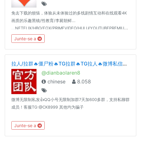
免去下载的烦恼，体验从未体验过的多线剧情互动和在线观看4K
画质的乐趣黑镜/性教育/李屍朝鲜...
...NETFLIX/HBO/FOX/PRIMEVIDEO/HULU/YOUTUBEPREMIUM/SPOTIFY/18+
Junte-se a
拉人/拉群🔥僵尸粉🔥TG拉群🔥TG拉人🔥微博私信协议🔥拉群🔥群拉人微博账号热门🔥电报纸飞机拉人，指定群拉人🔥
@dianbaolaren8
chinese
8.058
微博无限制私发👍QQ小号无限制加群7天加600多群，支持私聊群
成员！客服TG:@CK8999 其他均为骗子
Junte-se a