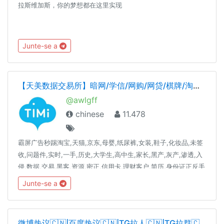
拉斯维加斯，你的梦想都在这里实现
Junte-se a
【天美数据交易所】暗网/学信/网购/网贷/棋牌/淘宝/体育/快递/股民/六合/担保交易
@awlgff
chinese
11.478
霸屏广告秒踢淘宝,天猫,京东,母婴,纸尿裤,女装,鞋子,化妆品,未签
收,问题件,实时,一手,历史,大学生,高中生,家长,黑产,灰产,渗透,入
侵,数据,交易,黑客,资源,密正,信用卡,理财客户,简历,身份证正反手
持,会员,宝妈粉,兼职粉,货源,毕业,在校,申请,下款,被拒,查档,黑客,
Junte-se a
暗网,市场,代收,代付,黑市,破解,社工对群内交易进行居中担保，如
有需要可联系群主：@tianmei
微博热议🇨🇳|百度热议🇨🇳|TG拉人🇨🇳|TG拉群🇨🇳|拉人🇨🇳|拉群🇨🇳|电报拉人🇨🇳|电报拉群🇨🇳| 币用拉人🇨🇳|飞机拉人🇨🇳|飞机拉群🇨🇳|频道🇨🇳|增粉🇨🇳| 引流🇨🇳|僵尸粉🇨🇳|炸群