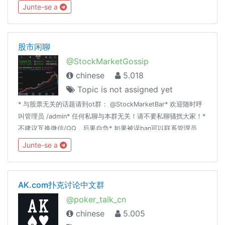
網http://www.feitalks.com菲聊不可新聞頻道
Junte-se a
https://t.me/feitalkchannel也歡迎加入以下的閒聊群菲聊不可
https://t.me/feitalk所有群組連結https://reurl.cc/yZrLVO
股市闲聊
@StockMarketGossip
chinese
5.018
Topic is not assigned yet
* 与股票无关的话题请到ot群： @StockMarketBar* 欢迎随时呼
叫管理员 /admin* 任何私聊与本群无关！请不要私聊骚扰大家！*
不建议互换微信/QQ，后果自负* 如果被误ban可以联系管理员
@fTVaS79 。* 有意做管理的 @fTVaS79 关键字： 股票 美股 A
Junte-se a
股 ETF 理财 经济 基金 股市 金融 财经 港股 闲聊 吹水 聊天
AK.com扑克讨论中文群
@poker_talk_cn
chinese
5.005