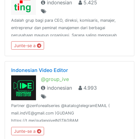
indonesian
5.425
Adalah grup bagi para CEO, direksi, komisaris, manajer,
entreprenur dan peminat manajemen dari berbagai
perusahaan maupun organisasi. Sarana saling mengasah
kapasitas manajerial dan memperluas jaringan untuk
Junte-se a
membangun sinergi. Diasuh oleh SNF Consulting.
Indonesian Video Editor
@group_ive
indonesian
4.993
Partner @zenfoneallseries @katalogtelegramEMAIL (
mail.indVE@gmail.com )GUDANG
https://t.me/gudangiveINSTAGRAM
https://goo.gl/ZtTN91YOUTUBE https://goo.gl/f7WkaDLINE
Junte-se a
https://goo.gl/3jbhd1