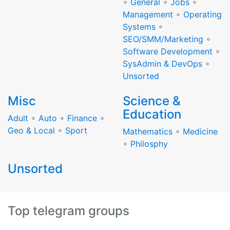
∘
General
∘
Jobs
∘
Management
∘
Operating
Systems
∘
SEO/SMM/Marketing
∘
Software Development
∘
SysAdmin & DevOps
∘
Unsorted
Misc
Science &
Education
Adult
∘
Auto
∘
Finance
∘
Geo & Local
∘
Sport
Mathematics
∘
Medicine
∘
Philosphy
Unsorted
Top telegram groups