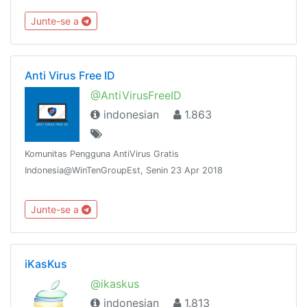
Junte-se a
Anti Virus Free ID
@AntiVirusFreeID
indonesian
1.863
Komunitas Pengguna AntiVirus Gratis
Indonesia@WinTenGroupEst, Senin 23 Apr 2018
Junte-se a
iKasKus
@ikaskus
indonesian
1.813