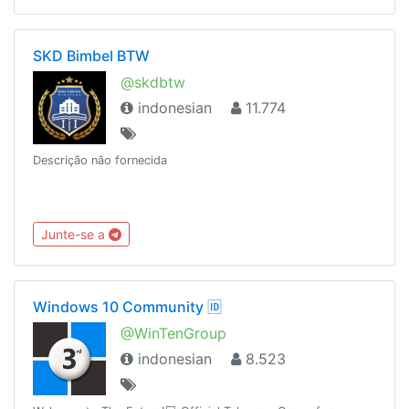
SKD Bimbel BTW
@skdbtw
indonesian
11.774
Descrição não fornecida
Junte-se a
Windows 10 Community 🆔
@WinTenGroup
indonesian
8.523