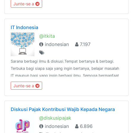
Junte-se a
IT Indonesia
@itkita
indonesian
7.197
Sarana berbagi ilmu & diskusi.Tempat bertanya & berbagi.
Terbuka bagi siapa saja yang ingin bertanya, belajar masalah
IT maupun bagi yang ingin berbagi ilmu. Semoga bermanfaat
:)Tulisan/pesan dari anda, tanggung jawab andaGroup link
Junte-se a
https://t.me/itkita
Diskusi Pajak Kontribusi Wajib Kepada Negara
@diskusipajak
indonesian
6.896