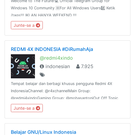
Welcome to The Future!💻 Official Telegram Group for
Windows 10 Community 🆔For All Windows Users#️⃣ Ketik
/tags!!! IKLAN HANYA WEEKEND !!!
@WinTenChannel@AntiVirusFreeID@WinTenDevSupport@WinPaper
Junte-se a
Jul 20, 2016
REDMI 4X INDONESIA #DiRumahAja
@redmi4xindo
indonesian
7.925
Tempat belajar dan berbagi khusus pengguna Redmi 4X
IndonesiaChannel: @r4xchannelMain Group:
@redmi4xindoGaming Group: @mobasantoniOut Off Topic
Group: @santoniotPhotography: @SantoniFotoID | English
Junte-se a
Only: @r4xphotography
Belajar GNU/Linux Indonesia