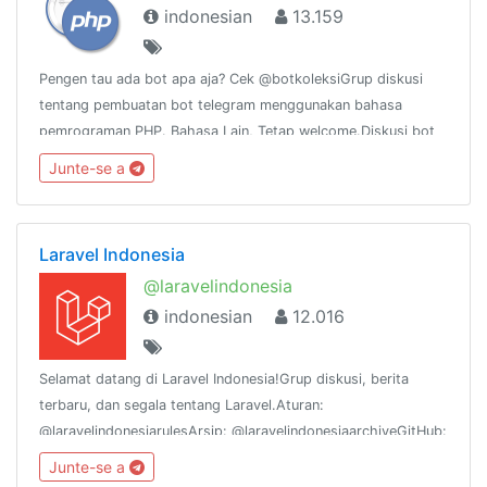
indonesian
13.159
Pengen tau ada bot apa aja? Cek @botkoleksiGrup diskusi
tentang pembuatan bot telegram menggunakan bahasa
pemrograman PHP. Bahasa Lain, Tetap welcome.Diskusi bot
di @botphpKoleksi bot menarik di @botkoleksiBerlatih dan
Junte-se a
testing bot di @berlatihbot
Laravel Indonesia
@laravelindonesia
indonesian
12.016
Selamat datang di Laravel Indonesia!Grup diskusi, berita
terbaru, dan segala tentang Laravel.Aturan:
@laravelindonesiarulesArsip: @laravelindonesiaarchiveGitHub:
https://github.com/laravelindonesiaStat:
Junte-se a
https://combot.org/c/-1001108308377