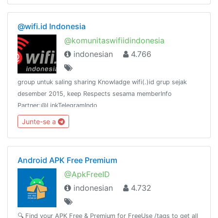
@wifi.id Indonesia
@komunitaswifiidindonesia
indonesian
4.766
group untuk saling sharing Knowladge wifi(.)id grup sejak
desember 2015, keep Respects sesama memberInfo
Partner:@LinkTelegramIndo
Junte-se a
Android APK Free Premium
@ApkFreeID
indonesian
4.732
🔍 Find your APK Free & Premium for FreeUse /tags to get all