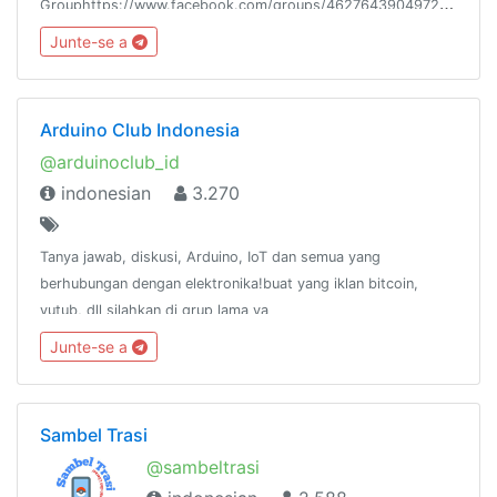
Grouphttps://www.facebook.com/groups/462764390497214/Gith
Repo Angular IDhttps://github.com/angular-indonesiaMedium
Junte-se a
Angular Indonesiahttps://medium.com/angularid
Arduino Club Indonesia
@arduinoclub_id
indonesian
3.270
Tanya jawab, diskusi, Arduino, IoT dan semua yang
berhubungan dengan elektronika!buat yang iklan bitcoin,
yutub, dll silahkan di grup lama ya
@ArduinoIndonesianCommunity ,, jangan nyepam di grup baru
Junte-se a
ini.
Sambel Trasi
@sambeltrasi