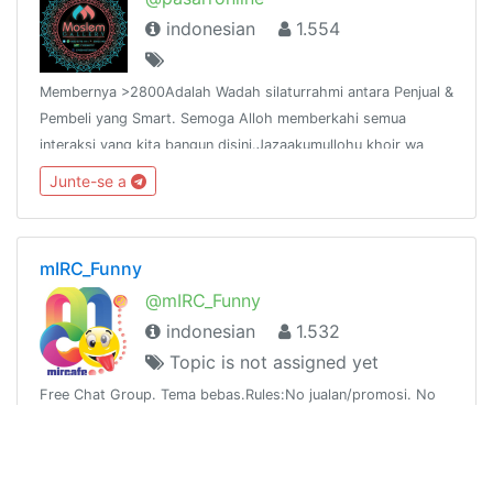
indonesian
1.554
Membernya >2800Adalah Wadah silaturrahmi antara Penjual &
Pembeli yang Smart. Semoga Alloh memberkahi semua
interaksi yang kita bangun disini.Jazaakumullohu khoir wa
baarokallohu fiikum.ADMIN,@AHRIZ
Junte-se a
mIRC_Funny
@mIRC_Funny
indonesian
1.532
Topic is not assigned yet
Free Chat Group. Tema bebas.Rules:No jualan/promosi. No
sara. No pornografi. No. Broadcast. No Link/Inviter.
Junte-se a