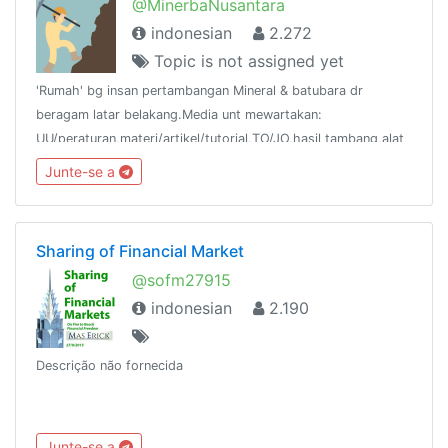
@MinerbaNusantara
indonesian
2.272
Topic is not assigned yet
'Rumah' bg insan pertambangan Mineral & batubara dr
beragam latar belakang.Media unt mewartakan:
UU/peraturan,materi/artikel/tutorial,TO/JO,hasil tambang,alat
& angkutan,event2,lowker dsb terkait Minerbainfo
Junte-se a
partners:@Linktelegramindo
Sharing of Financial Market
@sofm27915
indonesian
2.190
Descrição não fornecida
Junte-se a