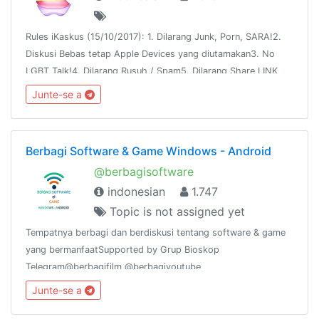
Rules iKaskus (15/10/2017): 1. Dilarang Junk, Porn, SARA!2.
Diskusi Bebas tetap Apple Devices yang diutamakan3. No
LGBT Talk!4. Dilarang Rusuh / Spam5. Dilarang Share LINK
Clickbait / Phishing6. Ditegur NO BAPER7. Jual Beli
Junte-se a
SabtuMinggu + Hari Libur
Berbagi Software & Game Windows - Android
@berbagisoftware
indonesian
1.747
Topic is not assigned yet
Tempatnya berbagi dan berdiskusi tentang software & game
yang bermanfaatSupported by Grup Bioskop
Telegram@berbagifilm @berbagiyoutube
Junte-se a