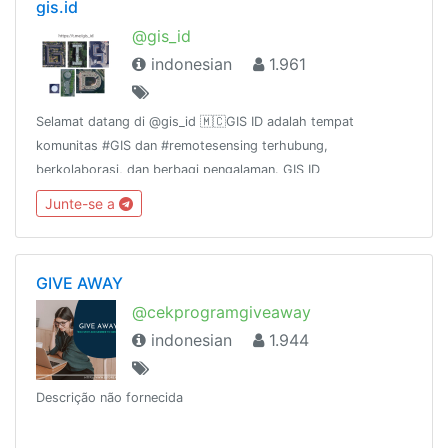
gis.id
@gis_id
indonesian
1.961
Selamat datang di @gis_id 🇲🇨GIS ID adalah tempat
komunitas #GIS dan #remotesensing terhubung,
berkolaborasi, dan berbagi pengalaman. GIS ID
channel:@gis_id_rules@gis_id_kulgram@gis_id_data@gis_id_jobsGr
Junte-se a
terkait FOSS4G:@osgeoid@qgisindonesia
GIVE AWAY
@cekprogramgiveaway
indonesian
1.944
Descrição não fornecida