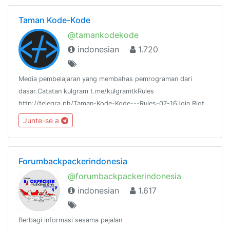
Taman Kode-Kode
@tamankodekode
indonesian
1.720
Media pembelajaran yang membahas pemrograman dari
dasar.Catatan kulgram t.me/kulgramtkRules
http://telegra.ph/Taman-Kode-Kode---Rules-07-16Join Riot
IM:https://riot.im/app/#/room/#tamankodekode:matrix.org
Junte-se a
Forumbackpackerindonesia
@forumbackpackerindonesia
indonesian
1.617
Berbagi informasi sesama pejalan