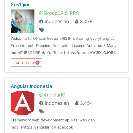
2𝖗𝖎𝖘1 𝖕𝖗𝖔
@Group2RIS1PRO
indonesian
3.478
Welcome to Official Group 2RIS1ProSharing everything 😊
Free Internet, Premium Accounts, License Antivirus & Many
moreSUBSCRIBE 🔔 YouTube: https://goo.gl/QC8Xu3JOIN:
@Channel2RIS1Pro@AntivirusLicensePremium
Junte-se a
Angular Indonesia
@AngularID
indonesian
3.454
Framework web development aplikasi web dan
mobilehttps://angular.io/Facebook