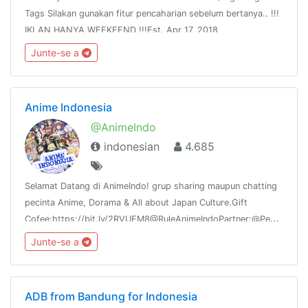
Tags Silakan gunakan fitur pencaharian sebelum bertanya.. !!!
IKLAN HANYA WEEKEEND !!!Est. Apr 17, 2018
Junte-se a
Anime Indonesia
@AnimeIndo
indonesian
4.685
Selamat Datang di AnimeIndo! grup sharing maupun chatting
pecinta Anime, Dorama & All about Japan Culture.Gift
Cofee:https://bit.ly/2RVUFM8@RuleAnimeIndoPartner:@PecintaSholawat@AndroidSensei@KawaiiSticker@KoLenJI_Sekai
Junte-se a
ADB from Bandung for Indonesia