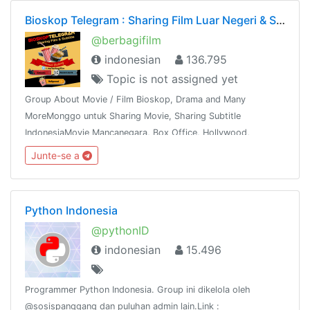
Bioskop Telegram : Sharing Film Luar Negeri & Subtitle
@berbagifilm
indonesian
136.795
Topic is not assigned yet
Group About Movie / Film Bioskop, Drama and Many
MoreMonggo untuk Sharing Movie, Sharing Subtitle
IndonesiaMovie Mancanegara, Box Office, Hollywood,
Bollywood, K & J -Drama,Mandarin, Thailand dan
Junte-se a
sebagainyaShare This Group To The Whole World !!!
Python Indonesia
@pythonID
indonesian
15.496
Programmer Python Indonesia. Group ini dikelola oleh
@sosispanggang dan puluhan admin lain.Link :