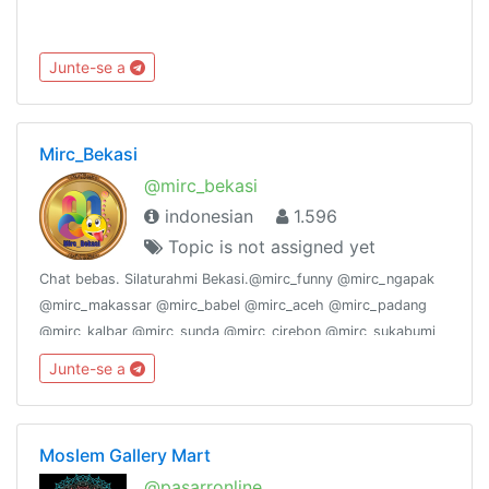
Junte-se a
Mirc_Bekasi
@mirc_bekasi
indonesian
1.596
Topic is not assigned yet
Chat bebas. Silaturahmi Bekasi.@mirc_funny @mirc_ngapak
@mirc_makassar @mirc_babel @mirc_aceh @mirc_padang
@mirc_kalbar @mirc_sunda @mirc_cirebon @mirc_sukabumi
@mirc_madura @mirc_joglosemar @mirc_surabaya
Junte-se a
@mirc_pekanbaru @mirc_jogja @mirc_ambon,
Moslem Gallery Mart
@pasarronline