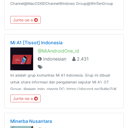
Channel@MacOSXIDChannelWindows Group@WinTenGroup
Junte-se a
Mi A1 [Tissot] Indonesia
@MiAndroidOne_id
indonesian
2.431
Ini adalah grup komunitas Mi A1 Indonesia. Grup ini dibuat
untuk share informasi dan pengalaman seputar Mi A1. OT
Group: @awan_indo_oteote DC: https://discord.gg/9uNp7UK
Shitpost Channel: @tissotindotard Statistics:
Junte-se a
http://combot.org/c/-1001130679599
Minerba Nusantara