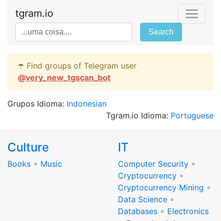
tgram.io
Search
☂️ Find groups of Telegram user
@
very_new_tgscan_bot
Grupos Idioma:
Indonesian
Tgram.io Idioma:
Portuguese
Culture
IT
Books
∘
Music
Computer Security
∘
Cryptocurrency
∘
Cryptocurrency Mining
∘
Data Science
∘
Databases
∘
Electronics