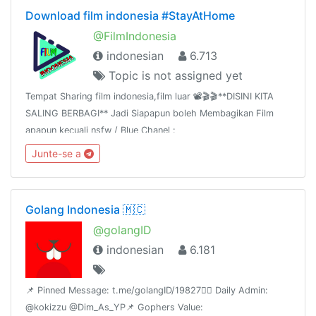
Download film indonesia #StayAtHome
@FilmIndonesia
indonesian
6.713
Topic is not assigned yet
Tempat Sharing film indonesia,film luar 📽🎬🎬**DISINI KITA
SALING BERBAGI** Jadi Siapapun boleh Membagikan Film
apapun kecuali nsfw / Blue Chanel :
https://t.me/joinchat/AAAAAE2lu2hKIM8oL5WN2QGudang :
Junte-se a
https://t.me/joinchat/AAAAAFTpluTJ4x9x9NsAmQ
Golang Indonesia 🇲🇨
@golangID
indonesian
6.181
📌 Pinned Message: t.me/golangID/19827👮‍♂️ Daily Admin:
@kokizzu @Dim_As_YP📌 Gophers Value: