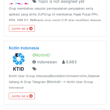
Topic is not assigned yet
Grup membahas seputar permasalahan perpajakan serta
aplikasi yang dirilis DJPGrup ini membahas Pajak Pusat.PPh,
PPN, PBB P3, BMBukan grup resmi DJP atau terafiliasi dengan
DJPNo Links except tax, no iklanChannel :
Junte-se a
https://t.me/tutorialpajak
Kotlin Indonesia
@KotlinID
indonesian
6.863
Kotlin User Group IndonesiaBismillahirrohmanirrohim,Selamat
datang di Grup Telegram @KotlinID --> Kotlin User Group
Indonesia!
Junte-se a