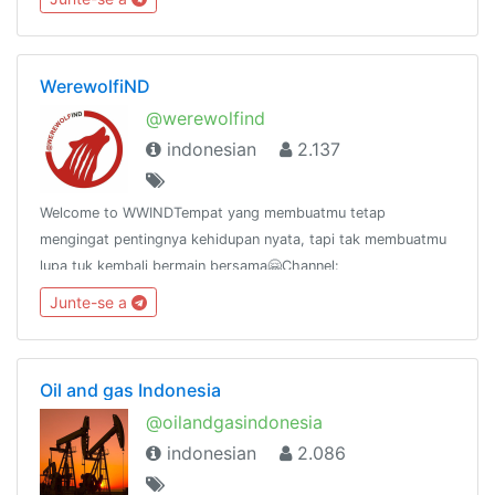
WerewolfiND
@werewolfind
indonesian
2.137
Welcome to WWINDTempat yang membuatmu tetap
mengingat pentingnya kehidupan nyata, tapi tak membuatmu
lupa tuk kembali bermain bersama🤗Channel:
@WerewolfIND_channelKirim salam: @wolfindboxInstagram:
Junte-se a
instagram.com/werewolfind@linktelegramindo
Oil and gas Indonesia
@oilandgasindonesia
indonesian
2.086