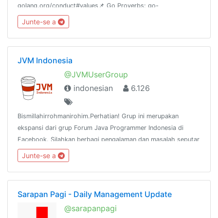
golang.org/conduct#values📌 Go Proverbs: go-
proverbs.github.io/📌 Gopher Avatar Maker: gopherize.me📌
Junte-se a
Resource: t.me/joinchat/AAAAADxgvQGpKuYt-AMyVA
JVM Indonesia
@JVMUserGroup
indonesian
6.126
Bismillahirrohmanirohim.Perhatian! Grup ini merupakan
ekspansi dari grup Forum Java Programmer Indonesia di
Facebook. Silahkan berbagi pengalaman dan masalah seputar
Java dan keluarganya.https://t.me/JVMUserGroupAdmin :
Junte-se a
@hendisantika34
Sarapan Pagi - Daily Management Update
@sarapanpagi