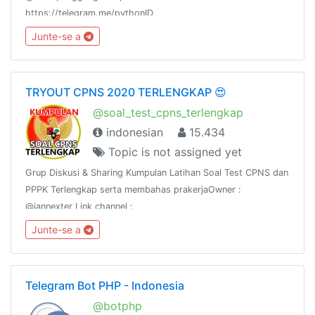
https://telegram.me/pythonID
Junte-se a
TRYOUT CPNS 2020 TERLENGKAP 😍
@soal_test_cpns_terlengkap
indonesian
15.434
Topic is not assigned yet
Grup Diskusi & Sharing Kumpulan Latihan Soal Test CPNS dan
PPPK Terlengkap serta membahas prakerjaOwner :
@iannexter Link channel :
https://t.me/soalcpnsdanberitanyaWeb :
Junte-se a
https://sscn.bkn.go.id dan prakerja.go.idWeb :
https://www.asnpedia.net
Telegram Bot PHP - Indonesia
@botphp