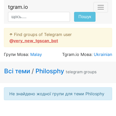
tgram.io
Пошук
☂️ Find groups of Telegram user
@
very_new_tgscan_bot
Групи Мова:
Malay
Tgram.io Мова:
Ukrainian
Всі теми
/
Philosphy
telegram groups
Не знайдено жодної групи для теми Philosphy