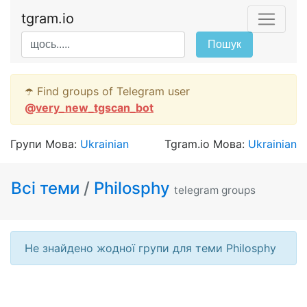
tgram.io
Пошук
☂️ Find groups of Telegram user
@
very_new_tgscan_bot
Групи Мова:
Ukrainian
Tgram.io Мова:
Ukrainian
Всі теми
/
Philosphy
telegram groups
Не знайдено жодної групи для теми Philosphy