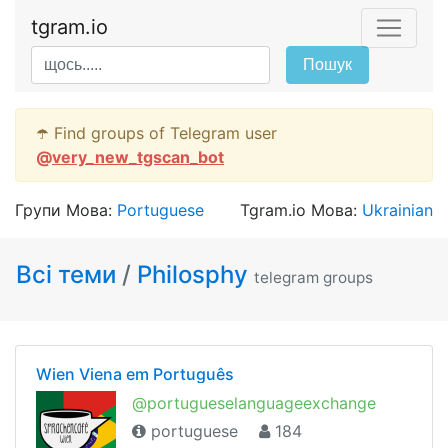
tgram.io
Пошук
☂️ Find groups of Telegram user
@
very_new_tgscan_bot
Групи Мова:
Portuguese
Tgram.io Мова:
Ukrainian
Всі теми
/
Philosphy
telegram groups
Wien Viena em Português
@portugueselanguageexchange
portuguese
184