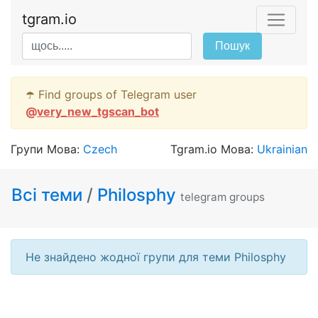
tgram.io
Пошук
☂️ Find groups of Telegram user
@
very_new_tgscan_bot
Групи Мова:
Czech
Tgram.io Мова:
Ukrainian
Всі теми
/
Philosphy
telegram groups
Не знайдено жодної групи для теми Philosphy