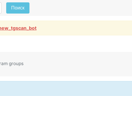
Поиск
new_tgscan_bot
gram groups