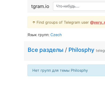
tgram.io
☂️ Find groups of Telegram user
@
very_
Язык групп:
Czech
Все разделы
/
Philosphy
tele
Нет групп для темы Philosphy