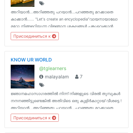
അറിയാൻ...അറിഞ്ഞതു പറയാൻ...പറഞ്ഞതു മറക്കാതെ
കാക്കാൻ...... "Let's create an encyclopedia"വായനായാലോ
മറ്റോ നിങ്ങളറിയുന്ന വിജ്ഞാന ശകലങ്ങൾ പങ്കുവെക്കാൻ
ഒരിടം !ടെലെഗ്രാമിന്‌ നിങ്ങളുടെ ഓർമകളെ പിടിച്ചു
Присоединиться к
നിർത്താനാകും !
KNOW UR WORLD
@tglearners
malayalam
7
ജ്ഞാനമഹാസാഗരത്തിൽ നിന്ന് നിങ്ങളുടെ വിരൽ തുമ്പുകൾ
നനനഞ്ഞിട്ടുണ്ടെങ്കിൽ അതിവിടെ ഒരു കുളിർകാറ്റായ് വീശട്ടെ !
അറിയാൻ...അറിഞ്ഞതു പറയാൻ...പറഞ്ഞതു മറക്കാതെ
കാക്കാൻ......
Присоединиться к