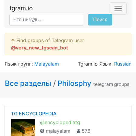
tgram.io
Поиск
☂️ Find groups of Telegram user
@
very_new_tgscan_bot
Язык групп:
Malayalam
Tgram.io Язык:
Russian
Все разделы
/
Philosphy
telegram groups
TG ENCYCLOPEDIA
@encyclopediatg
malayalam
576