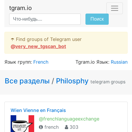
tgram.io
Поиск
☂️ Find groups of Telegram user
@
very_new_tgscan_bot
Язык групп:
French
Tgram.io Язык:
Russian
Все разделы
/
Philosphy
telegram groups
Wien Vienne en Français
@frenchlanguageexchange
french
303