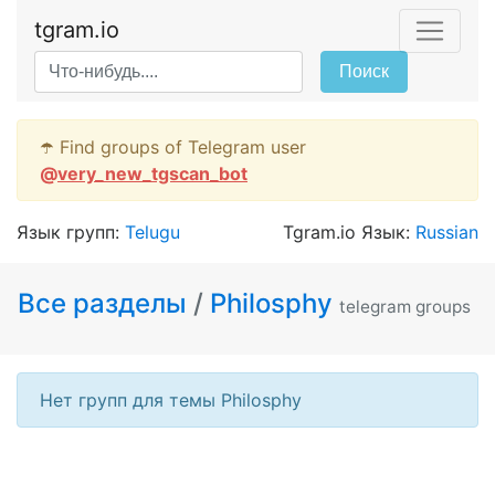
tgram.io
Поиск
☂️ Find groups of Telegram user
@
very_new_tgscan_bot
Язык групп:
Telugu
Tgram.io Язык:
Russian
Все разделы
/
Philosphy
telegram groups
Нет групп для темы Philosphy