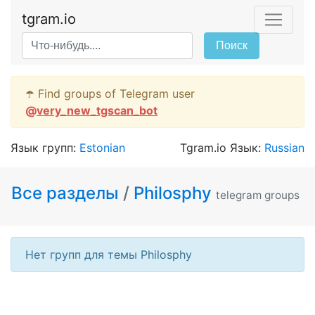
tgram.io
Поиск
☂️ Find groups of Telegram user
@
very_new_tgscan_bot
Язык групп:
Estonian
Tgram.io Язык:
Russian
Все разделы
/
Philosphy
telegram groups
Нет групп для темы Philosphy