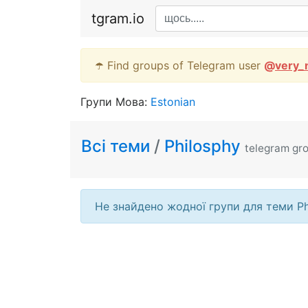
tgram.io
☂️ Find groups of Telegram user
@
very_
Групи Мова:
Estonian
Всі теми
/
Philosphy
telegram gr
Не знайдено жодної групи для теми Ph