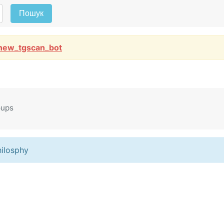
Пошук
new_tgscan_bot
oups
ilosphy