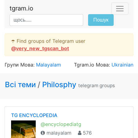
tgram.io
Пошук
☂️ Find groups of Telegram user
@
very_new_tgscan_bot
Групи Мова:
Malayalam
Tgram.io Мова:
Ukrainian
Всі теми
/
Philosphy
telegram groups
TG ENCYCLOPEDIA
@encyclopediatg
malayalam
576