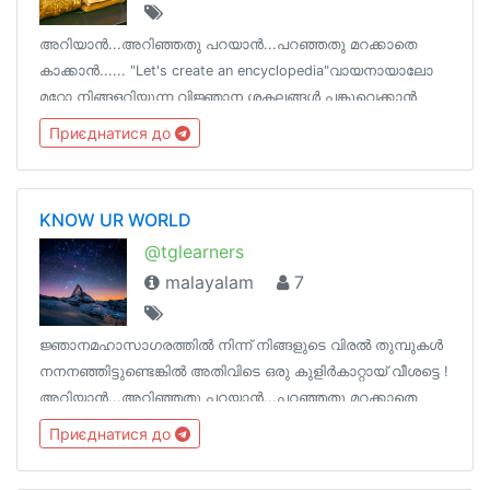
അറിയാൻ...അറിഞ്ഞതു പറയാൻ...പറഞ്ഞതു മറക്കാതെ
കാക്കാൻ...... "Let's create an encyclopedia"വായനായാലോ
മറ്റോ നിങ്ങളറിയുന്ന വിജ്ഞാന ശകലങ്ങൾ പങ്കുവെക്കാൻ
ഒരിടം !ടെലെഗ്രാമിന്‌ നിങ്ങളുടെ ഓർമകളെ പിടിച്ചു
Приєднатися до
നിർത്താനാകും !
KNOW UR WORLD
@tglearners
malayalam
7
ജ്ഞാനമഹാസാഗരത്തിൽ നിന്ന് നിങ്ങളുടെ വിരൽ തുമ്പുകൾ
നനനഞ്ഞിട്ടുണ്ടെങ്കിൽ അതിവിടെ ഒരു കുളിർകാറ്റായ് വീശട്ടെ !
അറിയാൻ...അറിഞ്ഞതു പറയാൻ...പറഞ്ഞതു മറക്കാതെ
കാക്കാൻ......
Приєднатися до